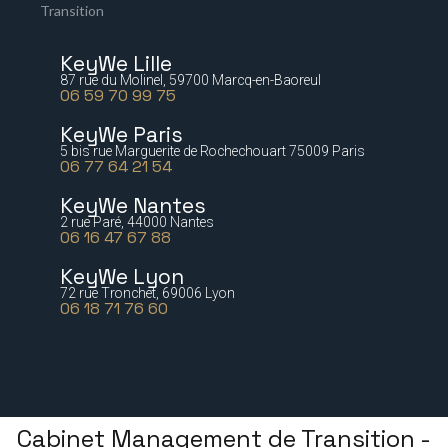
Transition
KeyWe Lille
87 rue du Molinel, 59700 Marcq-en-Baoreul
06 59 70 99 75
KeyWe Paris
5 bis rue Marguerite de Rochechouart 75009 Paris
06 77 64 21 54
KeyWe Nantes
2 rue Paré, 44000 Nantes
06 16 47 67 88
KeyWe Lyon
72 rue Tronchet, 69006 Lyon
06 18 71 76 60
Cabinet Management de Transition -