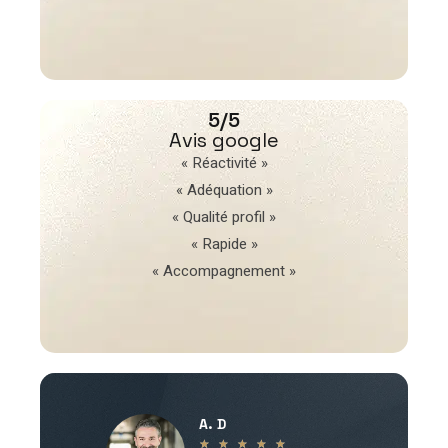
5/5
Avis google
« Réactivité »
« Adéquation »
« Qualité profil »
« Rapide »
« Accompagnement »
A. D
V
★
★
★
★
★