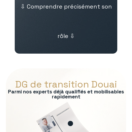
⇩ Comprendre précisément son
rôle ⇩
DG de transition Douai
Parmi nos experts déjà qualifiés et mobilisables
rapidement
s :
on du modèle économique
e exécutif
l
sensibles