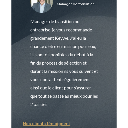
Manager de transition
C
Manager de transition ou
Keywe est un c
entreprise, je vous recommande
management de t
grandement Keywe. J'ai eu la
humaine. Le pr
chance d'être en mission pour eux,
recrutement est
ils sont disponibles du début à la
Sophie est pro
fin du process de sélection et
de transition et 
durant la mission ils vous suivent et
indispensable e
vous contactent régulièrement
manager. Gran
ainsi que le client pour s'assurer
que tout se passe au mieux pour les
2 parties.
Nos clients témoignent