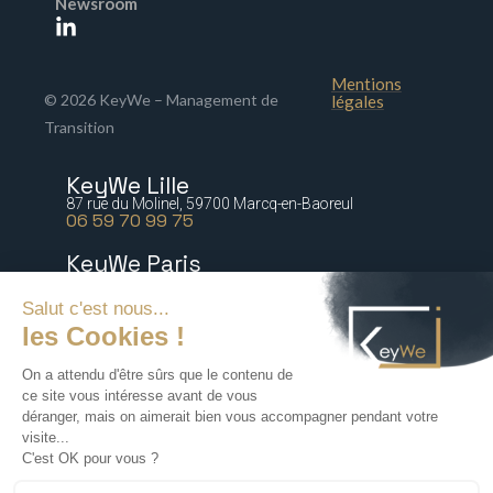
Newsroom
Mentions
© 2026 KeyWe – Management de
légales
Transition
KeyWe Lille
87 rue du Molinel, 59700 Marcq-en-Baoreul
06 59 70 99 75
KeyWe Paris
5 bis rue Marguerite de Rochechouart 75009 Paris
06 77 64 21 54
KeyWe Nantes
2 rue Paré, 44000 Nantes
06 16 47 67 88
KeyWe Lyon
72 rue Tronchet, 69006 Lyon
06 18 71 76 60