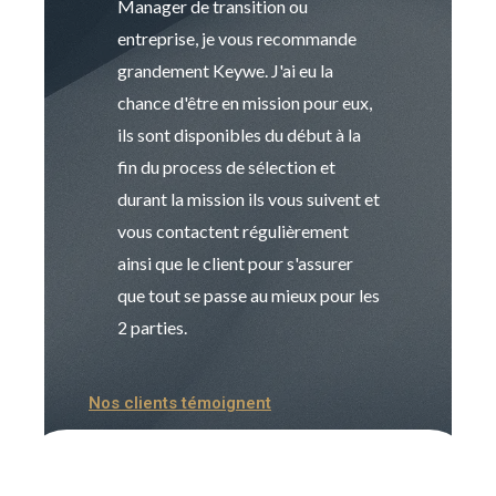
Manager de transition ou
Keywe est un c
entreprise, je vous recommande
management de t
grandement Keywe. J'ai eu la
humaine. Le pr
chance d'être en mission pour eux,
recrutement est
ils sont disponibles du début à la
Sophie est pro
fin du process de sélection et
de transition et 
durant la mission ils vous suivent et
indispensable e
vous contactent régulièrement
manager. Gran
ainsi que le client pour s'assurer
que tout se passe au mieux pour les
2 parties.
Nos clients témoignent