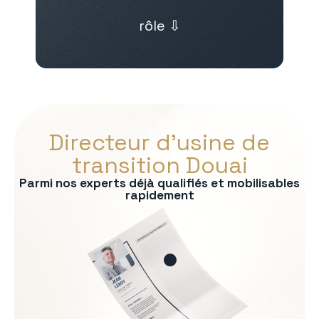
rôle ⇩
Directeur d’usine de
transition Douai
Parmi nos experts déjà qualifiés et mobilisables
rapidement
s :
on
rmité QHSE
e production
e
Soft Skills recherchées :
triels
Autorité naturelle et prése