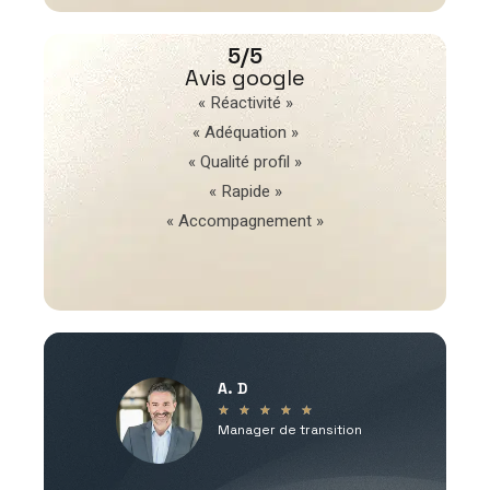
5/5
Avis google
« Réactivité »
« Adéquation »
« Qualité profil »
« Rapide »
« Accompagnement »
A. D
V
★
★
★
★
★
Manager de transition
C