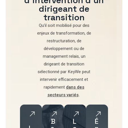
d'intervention d'un
dirigeant de
transition
Qu’il soit mobilisé pour
des
enjeux de transformation
,
de
restructuration
,
de
développement
ou de
management relais
, un
dirigeant de transition
sélectionné par
KeyWe
peut
intervenir efficacement et
rapidement
dans des
secteurs variés
.
B
L
É