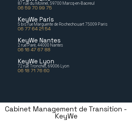
87 rue du Molinel, 59700 Marcq-en-Baoreul
06 59 70 99 75
KeyWe Paris
5 bis rue Marguerite de Rochechouart 75009 Paris
06 77 64 21 54
KeyWe Nantes
2 rue Paré, 44000 Nantes
06 16 47 67 88
KeyWe Lyon
72 rue Tronchet, 69006 Lyon
06 18 71 76 60
Cabinet Management de Transition -
KeyWe