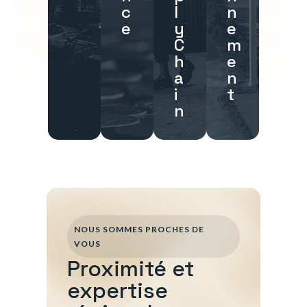
c
l
n
e
y
e
C
m
h
e
a
n
i
t
n
NOUS SOMMES PROCHES DE
VOUS
Proximité et
expertise