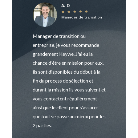
A. D
V
★
★
★
★
★
Manager de transition
C
Manager de transition ou
Keywe est un c
entreprise, je vous recommande
management de t
grandement Keywe. J'ai eu la
humaine. Le pr
chance d'être en mission pour eux,
recrutement est
ils sont disponibles du début à la
Sophie est pro
fin du process de sélection et
de transition et 
durant la mission ils vous suivent et
indispensable e
vous contactent régulièrement
manager. Gran
ainsi que le client pour s'assurer
que tout se passe au mieux pour les
2 parties.