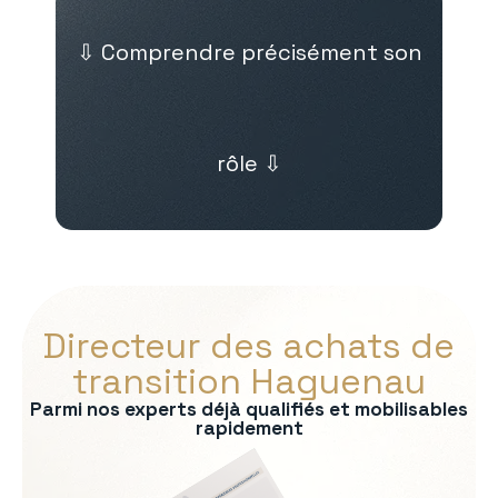
⇩ Comprendre précisément son
rôle ⇩
Directeur des achats de
transition Haguenau
Parmi nos experts déjà qualifiés et mobilisables
rapidement
s :
nel fournisseurs