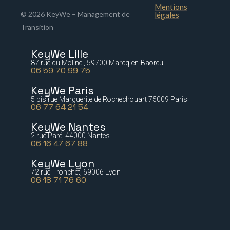
Mentions
© 2026 KeyWe – Management de
légales
Transition
KeyWe Lille
87 rue du Molinel, 59700 Marcq-en-Baoreul
06 59 70 99 75
KeyWe Paris
5 bis rue Marguerite de Rochechouart 75009 Paris
06 77 64 21 54
KeyWe Nantes
2 rue Paré, 44000 Nantes
06 16 47 67 88
KeyWe Lyon
72 rue Tronchet, 69006 Lyon
06 18 71 76 60