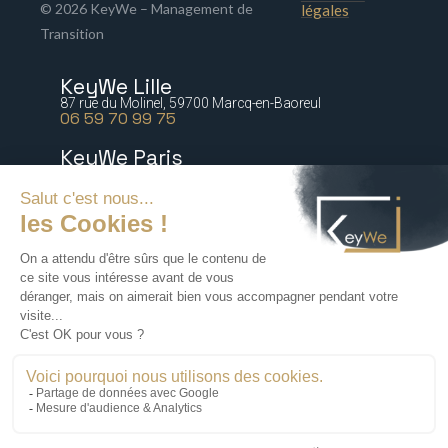
© 2026 KeyWe – Management de
légales
Transition
KeyWe Lille
87 rue du Molinel, 59700 Marcq-en-Baoreul
06 59 70 99 75
KeyWe Paris
5 bis rue Marguerite de Rochechouart 75009 Paris
06 77 64 21 54
KeyWe Nantes
2 rue Paré, 44000 Nantes
06 16 47 67 88
KeyWe Lyon
72 rue Tronchet, 69006 Lyon
06 18 71 76 60