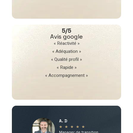
5/5
Avis google
« Réactivité »
« Adéquation »
« Qualité profil »
« Rapide »
« Accompagnement »
A. D
V
★
★
★
★
★
Manager de transition
C