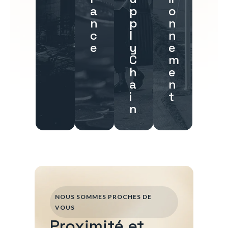
a
p
o
n
p
n
c
l
n
e
y
e
C
m
h
e
a
n
i
t
n
NOUS SOMMES PROCHES DE
VOUS
Proximité et