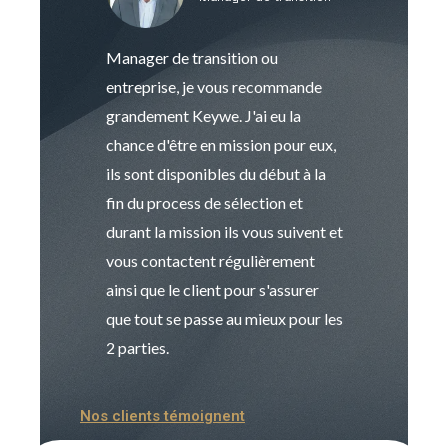
Manager de transition ou
Keywe est un c
entreprise, je vous recommande
management de t
grandement Keywe. J'ai eu la
humaine. Le pr
chance d'être en mission pour eux,
recrutement est
ils sont disponibles du début à la
Sophie est pro
fin du process de sélection et
de transition et 
durant la mission ils vous suivent et
indispensable e
vous contactent régulièrement
manager. Gran
ainsi que le client pour s'assurer
que tout se passe au mieux pour les
2 parties.
Nos clients témoignent