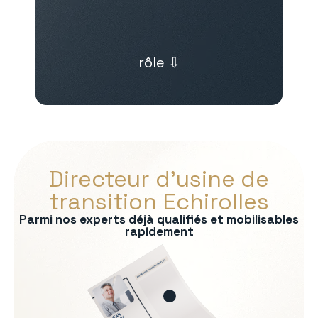
rôle ⇩
Directeur d’usine de
transition Echirolles
Parmi nos experts déjà qualifiés et mobilisables
rapidement
s :
on
rmité QHSE
e production