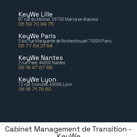
KeyWe Lille
87 rue du Molinel, 59700 Marcq-en-Baoreul
06 59 70 99 75
KeyWe Paris
5 bis rue Marguerite de Rochechouart 75009 Paris
06 77 64 21 54
KeyWe Nantes
2 rue Paré, 44000 Nantes
06 16 47 67 88
KeyWe Lyon
72 rue Tronchet, 69006 Lyon
06 18 71 76 60
Cabinet Management de Transition -
KeyWe