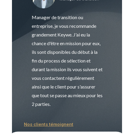
Manager de transition ou
Keywe est un c
entreprise, je vous recommande
management de t
grandement Keywe. J'ai eu la
humaine. Le pr
chance d'être en mission pour eux,
recrutement est
ils sont disponibles du début à la
Sophie est pro
fin du process de sélection et
de transition et 
durant la mission ils vous suivent et
indispensable e
vous contactent régulièrement
manager. Gran
ainsi que le client pour s'assurer
que tout se passe au mieux pour les
2 parties.
Nos clients témoignent