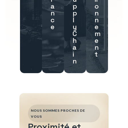
a
p
o
n
p
n
c
l
n
e
y
e
C
m
h
e
a
n
i
t
n
NOUS SOMMES PROCHES DE
VOUS
Proximité et