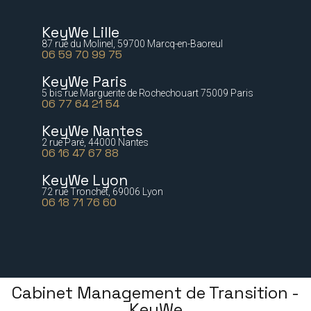
KeyWe Lille
87 rue du Molinel, 59700 Marcq-en-Baoreul
06 59 70 99 75
KeyWe Paris
5 bis rue Marguerite de Rochechouart 75009 Paris
06 77 64 21 54
KeyWe Nantes
2 rue Paré, 44000 Nantes
06 16 47 67 88
KeyWe Lyon
72 rue Tronchet, 69006 Lyon
06 18 71 76 60
Cabinet Management de Transition -
KeyWe