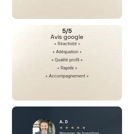
5/5
Avis google
« Réactivité »
« Adéquation »
« Qualité profil »
« Rapide »
« Accompagnement »
A. D
V
★
★
★
★
★
Manager de transition
C