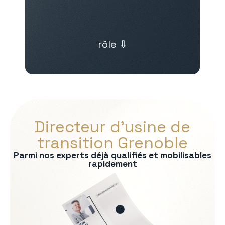
rôle ⇩
Directeur d’usine de
transition Grenoble
Parmi nos experts déjà qualifiés et mobilisables
rapidement
s :
on
rmité QHSE
e production