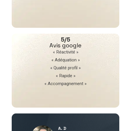
5/5
Avis google
« Réactivité »
« Adéquation »
« Qualité profil »
« Rapide »
« Accompagnement »
A. D
V