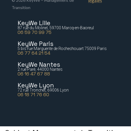
© 2026 KeyWe – Management de
légales
Transition
KeyWe Lille
87 rue du Molinel, 59700 Marcq-en-Baoreul
06 59 70 99 75
KeyWe Paris
5 bis rue Marguerite de Rochechouart 75009 Paris
06 77 64 21 54
KeyWe Nantes
2 rue Paré, 44000 Nantes
06 16 47 67 88
KeyWe Lyon
72 rue Tronchet, 69006 Lyon
06 18 71 76 60