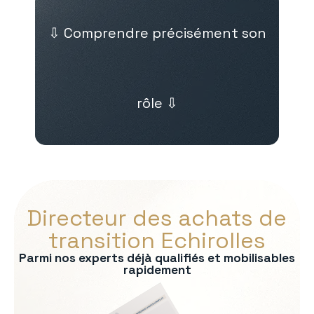
⇩ Comprendre précisément son
rôle ⇩
Directeur des achats de
transition Echirolles
Parmi nos experts déjà qualifiés et mobilisables
rapidement
s :
nel fournisseurs