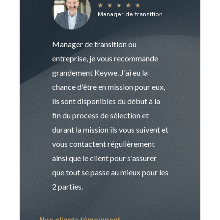
★
★
★
★
★
Manager de transition
C
Manager de transition ou
Keywe est un c
entreprise, je vous recommande
management de t
grandement Keywe. J'ai eu la
humaine. Le pr
chance d'être en mission pour eux,
recrutement est
ils sont disponibles du début à la
Sophie est pro
fin du process de sélection et
de transition et 
durant la mission ils vous suivent et
indispensable e
vous contactent régulièrement
manager. Gran
ainsi que le client pour s'assurer
que tout se passe au mieux pour les
2 parties.
Nos clients témoignent