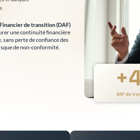
es
Financier de transition (DAF)
surer une continuité financière
e, sans perte de confiance des
risque de non-conformité.
+
DAF de tran