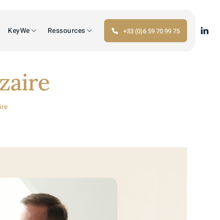
KeyWe
Ressources
+33 (0)6 59 70 99 75
zaire
ire