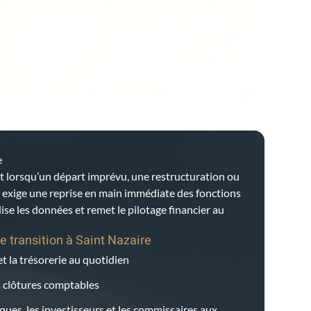
e
t lorsqu’un départ imprévu, une restructuration ou
e exige une reprise en main immédiate des fonctions
bilise les données et remet le pilotage financier au
e transition à
Saint Nazaire
et la trésorerie au quotidien
es clôtures comptables
ques, les investisseurs et les commissaires aux