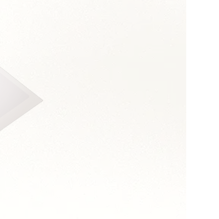
s :
dance
 de synthèse
opérationnels