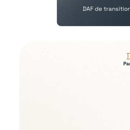
DAF de transitio
Pa
Expertises recherch
Pilotage financier e