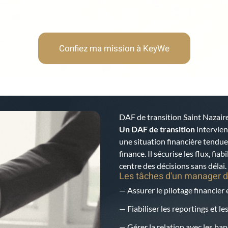
Confiez ma mission à KeyWe
DAF de transition Saint Nazair
Un DAF de transition
intervien
une situation financière tendu
finance. Il sécurise les flux, fia
centre des décisions sans délai.
Les tâches d'un manager d
— Assurer le pilotage financier 
— Fiabiliser les reportings et l
— Gérer la relation avec les ban