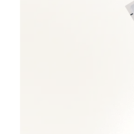
Trésorerie et relatio
Reporting, clôtures 
Conformité fiscale e
Restructuration fin
Outils ERP/BI