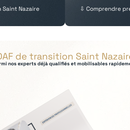
n Saint Nazaire
⇩ Comprendre pré
DAF de transition Saint Nazair
rmi nos experts déjà qualifiés et mobilisables rapidem
ées :
t contrôle de gestion