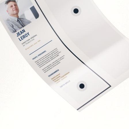
n bancaire
et consolidation
t juridique
ancière
Soft Skills recherchée
Rigueur et fiabilité
Neutralité et indépen
Capacité d'analyse et
Pédagogie envers les 