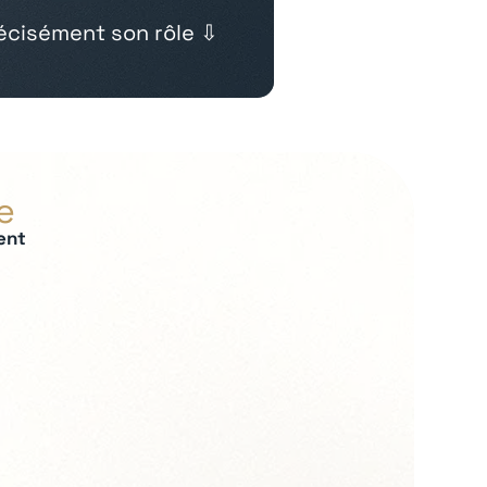
cisément son rôle ⇩
e
ent