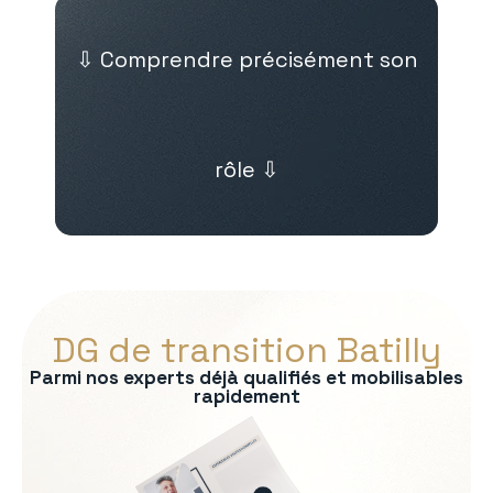
⇩ Comprendre précisément son
rôle ⇩
DG de transition Batilly
Parmi nos experts déjà qualifiés et mobilisables
rapidement
s :
on du modèle économique
e exécutif