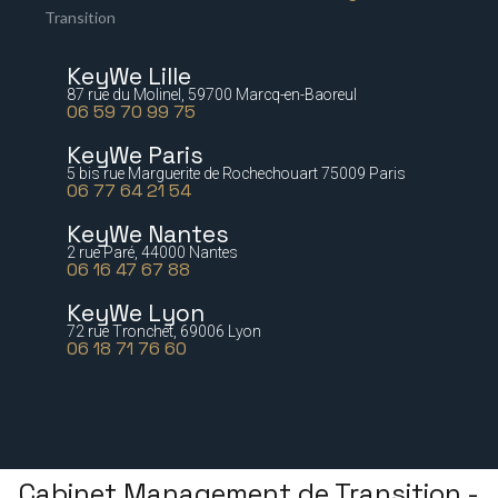
Transition
KeyWe Lille
87 rue du Molinel, 59700 Marcq-en-Baoreul
06 59 70 99 75
KeyWe Paris
5 bis rue Marguerite de Rochechouart 75009 Paris
06 77 64 21 54
KeyWe Nantes
2 rue Paré, 44000 Nantes
06 16 47 67 88
KeyWe Lyon
72 rue Tronchet, 69006 Lyon
06 18 71 76 60
Cabinet Management de Transition -