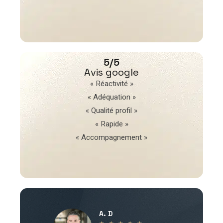
5/5
Avis google
« Réactivité »
« Adéquation »
« Qualité profil »
« Rapide »
« Accompagnement »
A. D
V