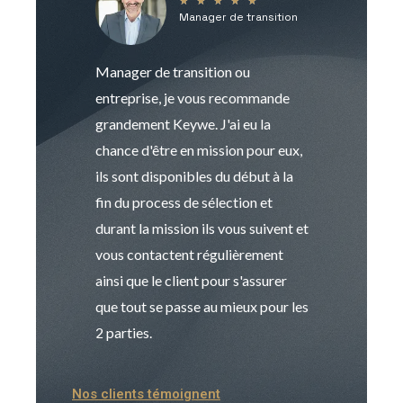
★
★
★
★
★
Manager de transition
C
Manager de transition ou
Keywe est un c
entreprise, je vous recommande
management de t
grandement Keywe. J'ai eu la
humaine. Le pr
chance d'être en mission pour eux,
recrutement est
ils sont disponibles du début à la
Sophie est pro
fin du process de sélection et
de transition et 
durant la mission ils vous suivent et
indispensable e
vous contactent régulièrement
manager. Gran
ainsi que le client pour s'assurer
que tout se passe au mieux pour les
2 parties.
Nos clients témoignent