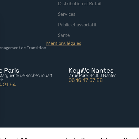
Distribution et Retail
Services
Public et associatif
Santé
Mentions légales
nagement de Transition
 Paris
KeyWe Nantes
 Marguerite de Rochechouart
2 rue Paré, 44000 Nantes
ris
06 16 47 67 88
4 21 54