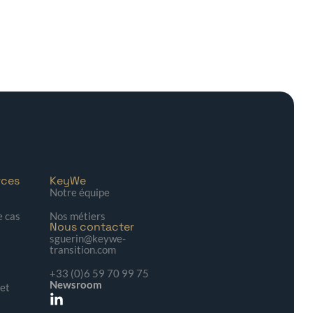
rces
KeyWe
Notre équipe
e cas
Nos métiers
Nous contacter
sguerin@keywe-
transition.com
+33 (0)6 59 70 99 75
Newsroom
 et