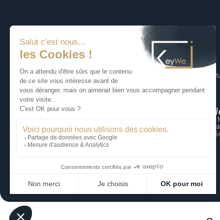
© 2026 KeyWe – Ma
KeyWe Lille
KeyWe
87 rue du Molinel, 59700 Marcq-en-
5 bis rue
Baoreul
75009 Pa
06 59 70 99 75
06 77 6