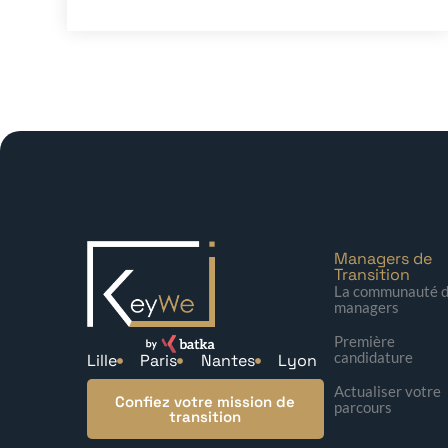
Managers de
Transition
La communauté 
managers
Première
candidature
Lille
Paris
Nantes
Lyon
Actualiser votre
Confiez votre mission de
parcours
transition