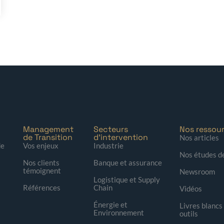
Management
Secteurs
Nos ressou
de Transition
d'intervention
Nos articles
de
Vos enjeux
Industrie
Nos études d
Nos clients
Banque et assurance
témoignent
Newsroom
Logistique et Supply
Références
Chain
Vidéos
Énergie et
Livres blancs
Environnement
outils