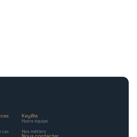
rces
KeyWe
Notre équipe
e cas
Nos métiers
Nous contacter