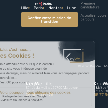
Première
candidature
Lille
Paris
Nantes
Lyon
Actualiser votre
Confiez votre mission de
parcours
transition
© 2026 KeyWe – Ma
KeyWe Lille
KeyWe
87 rue du Molinel, 59700 Marcq-en-
5 bis rue
Baoreul
75009 Pa
06 59 70 99 75
06 77 6