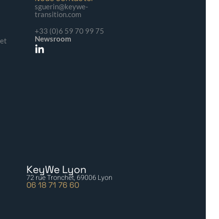
sguerin@keywe-
transition.com
+33 (0)6 59 70 99 75
Newsroom
 et
KeyWe Lyon
72 rue Tronchet, 69006 Lyon
06 18 71 76 60