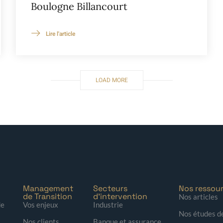
Boulogne Billancourt
Lire l'article
LOAD MORE
Management
Secteurs
Nos ressou
de Transition
d'intervention
Nos articles
de
Vos enjeux
Industrie
Nos études d
Nos clients
Banque et assurance