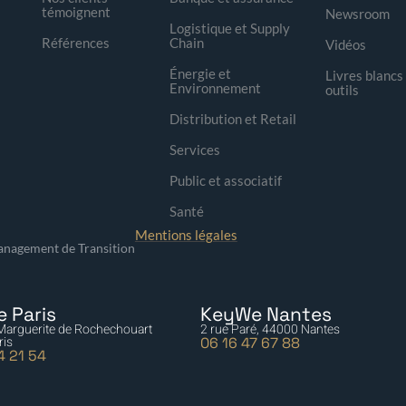
témoignent
Newsroom
Logistique et Supply
Références
Chain
Vidéos
Énergie et
Livres blancs
Environnement
outils
Distribution et Retail
Services
Public et associatif
Santé
Mentions légales
nagement de Transition
 Paris
KeyWe Nantes
 Marguerite de Rochechouart
2 rue Paré, 44000 Nantes
ris
06 16 47 67 88
4 21 54