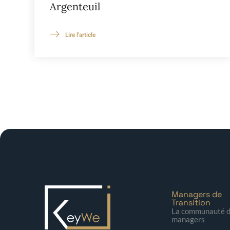
Argenteuil
Lire l'article
Managers de
Transition
La communauté 
managers