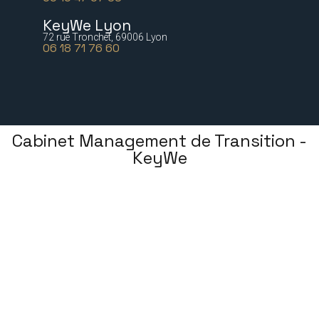
KeyWe Lyon
72 rue Tronchet, 69006 Lyon
06 18 71 76 60
Cabinet Management de Transition -
KeyWe