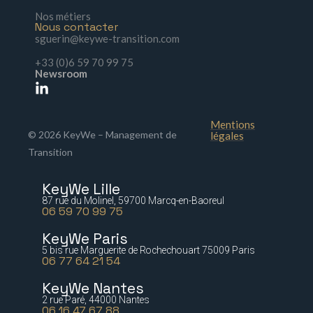
Nos métiers
Nous contacter
sguerin@keywe-transition.com
+33 (0)6 59 70 99 75
Newsroom
Mentions
© 2026 KeyWe – Management de
légales
Transition
KeyWe Lille
87 rue du Molinel, 59700 Marcq-en-Baoreul
06 59 70 99 75
KeyWe Paris
5 bis rue Marguerite de Rochechouart 75009 Paris
06 77 64 21 54
KeyWe Nantes
2 rue Paré, 44000 Nantes
06 16 47 67 88