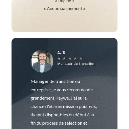
« Rapide »
« Accompagnement »
A. D
V
★
★
★
★
★
Manager de transition
C
Manager de transition ou
Keywe est un c
entreprise, je vous recommande
management de t
grandement Keywe. J'ai eu la
humaine. Le pr
chance d'être en mission pour eux,
recrutement est
ils sont disponibles du début à la
Sophie est pro
fin du process de sélection et
de transition et 