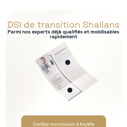
DSI de transition Shallans
Parmi nos experts déjà qualifiés et mobilisables
rapidement
s :
tage des SI
on des risques
P/CRM
es IT
Soft Skills recherchées :
èmes
Vision stratégique et sens
Capacité à vulgariser les s
Rigueur et orienté résultat
Leadership et gestion de l
Confiez ma mission à KeyWe