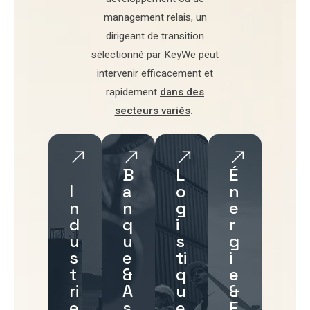
management relais
, un
dirigeant de transition
sélectionné par
KeyWe
peut
intervenir efficacement et
rapidement
dans des
secteurs variés
.
B
L
É
I
a
o
n
n
n
g
e
d
q
i
r
u
u
s
g
s
e
ti
i
t
&
q
e
ri
A
u
&
e
s
e
E