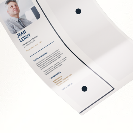
conformité RH
 et recrutement
nisationnelle
PSE
EC
Soft Skills recherchée
Écoute et intelligence 
Fermeté et équité
Gestion des tensions 
Discrétion et confident