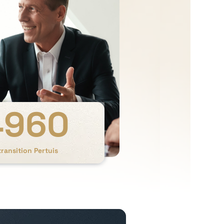
4960
ransition Pertuis