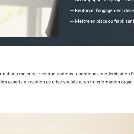
— Renforcer l’engagement des 
— Mettre en place ou fiabiliser 
mations majeures : restructurations touristiques; modernisation R
tion
experts en gestion de crise sociale et en transformation organ