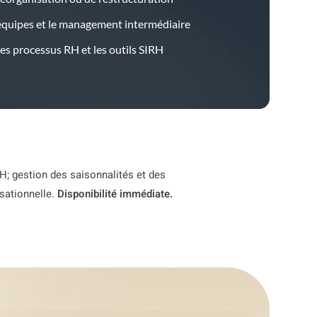
équipes et le management intermédiaire
les processus RH et les outils SIRH
H; gestion des saisonnalités et des
isationnelle.
Disponibilité immédiate.