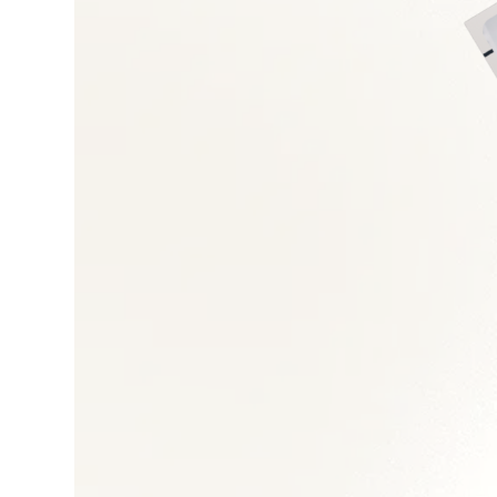
Droit du travail et 
Gestion des talents
Transformation orga
Restructuration et 
Politiques RH et GP