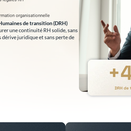
rmation organisationnelle
Humaines de transition (DRH)
surer une continuité RH solide, sans
s dérive juridique et sans perte de
+
DRH de t