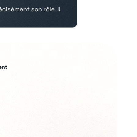
cisément son rôle ⇩
ent