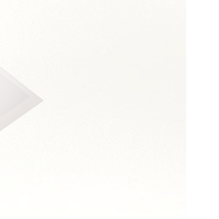
s :
relationnelle
et médiation
ialité