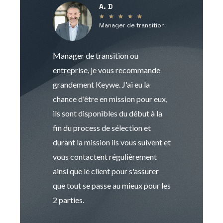
A. D
V
★
★
★
★
★
Manager de transition
C
Manager de transition ou
Keywe est un c
entreprise, je vous recommande
management de t
grandement Keywe. J'ai eu la
humaine. Le pr
chance d'être en mission pour eux,
recrutement est
ils sont disponibles du début à la
Sophie est pro
fin du process de sélection et
de transition et 
durant la mission ils vous suivent et
indispensable e
vous contactent régulièrement
manager. Gran
ainsi que le client pour s'assurer
que tout se passe au mieux pour les
2 parties.