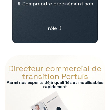
⇩ Comprendre précisément son
rôle ⇩
Directeur commercial de
transition Pertuis
Parmi nos experts déjà qualifiés et mobilisables
rapidement
s :
 et développement des ventes
es de vente
omptes