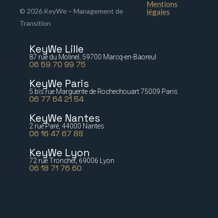
Mentions
© 2026 KeyWe – Management de
légales
Transition
KeyWe Lille
87 rue du Molinel, 59700 Marcq-en-Baoreul
06 59 70 99 75
KeyWe Paris
5 bis rue Marguerite de Rochechouart 75009 Paris
06 77 64 21 54
KeyWe Nantes
2 rue Paré, 44000 Nantes
06 16 47 67 88
KeyWe Lyon
72 rue Tronchet, 69006 Lyon
06 18 71 76 60