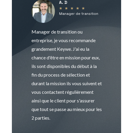
A. D
V
★
★
★
★
★
Manager de transition
C
Manager de transition ou
Keywe est un c
entreprise, je vous recommande
management de t
grandement Keywe. J'ai eu la
humaine. Le pr
chance d'être en mission pour eux,
recrutement est
ils sont disponibles du début à la
Sophie est pro
fin du process de sélection et
de transition et 
durant la mission ils vous suivent et
indispensable e
vous contactent régulièrement
manager. Gran
ainsi que le client pour s'assurer
que tout se passe au mieux pour les
2 parties.