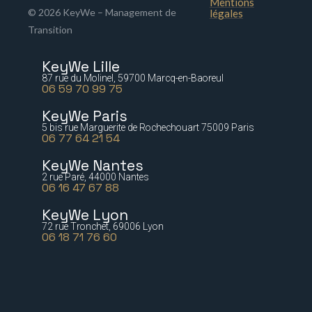
Mentions
© 2026 KeyWe – Management de
légales
Transition
KeyWe Lille
87 rue du Molinel, 59700 Marcq-en-Baoreul
06 59 70 99 75
KeyWe Paris
5 bis rue Marguerite de Rochechouart 75009 Paris
06 77 64 21 54
KeyWe Nantes
2 rue Paré, 44000 Nantes
06 16 47 67 88
KeyWe Lyon
72 rue Tronchet, 69006 Lyon
06 18 71 76 60