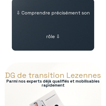
⇩ Comprendre précisément son
rôle ⇩
DG de transition Lezennes
Parmi nos experts déjà qualifiés et mobilisables
rapidement
s :
on du modèle économique
e exécutif