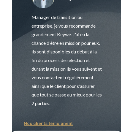
Manager de transition ou
Keywe est un c
entreprise, je vous recommande
management de t
grandement Keywe. J'ai eu la
humaine. Le pr
chance d'être en mission pour eux,
recrutement est
ils sont disponibles du début à la
Sophie est pro
fin du process de sélection et
de transition et 
durant la mission ils vous suivent et
indispensable e
vous contactent régulièrement
manager. Gran
ainsi que le client pour s'assurer
que tout se passe au mieux pour les
2 parties.
Nos clients témoignent