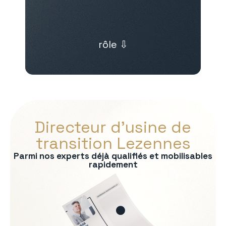
rôle ⇩
Directeur d’usine de
transition Lezennes
Parmi nos experts déjà qualifiés et mobilisables
rapidement
s :
on
rmité QHSE
e production