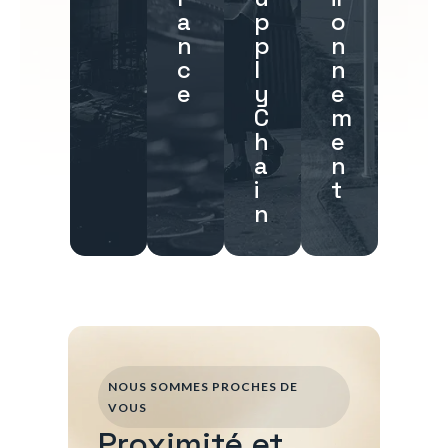
a
p
o
n
p
n
c
l
n
e
y
e
C
m
h
e
a
n
i
t
n
NOUS SOMMES PROCHES DE
VOUS
Proximité et