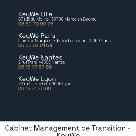
KeyWe Lille
87 rue du Molinel, 59700 Marcq-en-Baoreul
06 59 70 99 75
KeyWe Paris
5 bis rue Marguerite de Rochechouart 75009 Paris
06 77 64 21 54
KeyWe Nantes
2 rue Paré, 44000 Nantes
06 16 47 67 88
KeyWe Lyon
72 rue Tronchet, 69006 Lyon
06 18 71 76 60
Cabinet Management de Transition -
KeyWe