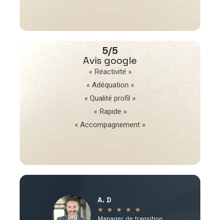
5/5
Avis google
« Réactivité »
« Adéquation »
« Qualité profil »
« Rapide »
« Accompagnement »
A. D
V
★
★
★
★
★
Manager de transition
C