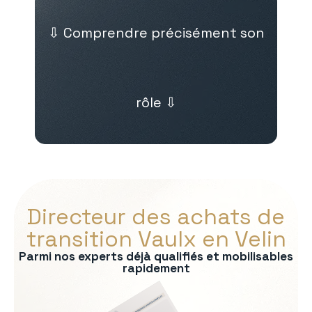
⇩ Comprendre précisément son
rôle ⇩
Directeur des achats de
transition Vaulx en Velin
Parmi nos experts déjà qualifiés et mobilisables
rapidement
s :
nel fournisseurs