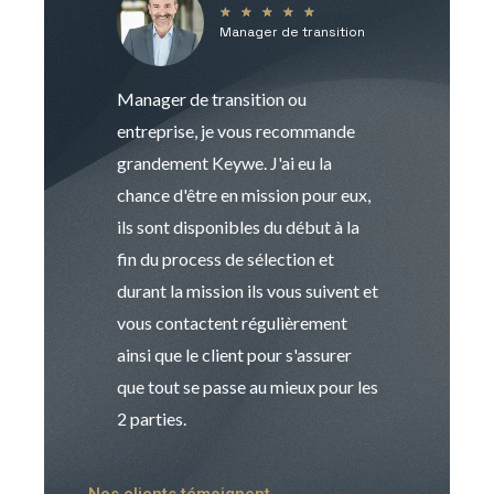
★
★
★
★
★
Manager de transition
C
Manager de transition ou
Keywe est un c
entreprise, je vous recommande
management de t
grandement Keywe. J'ai eu la
humaine. Le pr
chance d'être en mission pour eux,
recrutement est
ils sont disponibles du début à la
Sophie est pro
fin du process de sélection et
de transition et 
durant la mission ils vous suivent et
indispensable e
vous contactent régulièrement
manager. Gran
ainsi que le client pour s'assurer
que tout se passe au mieux pour les
2 parties.
Nos clients témoignent