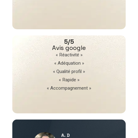
5/5
Avis google
« Réactivité »
« Adéquation »
« Qualité profil »
« Rapide »
« Accompagnement »
A. D
V