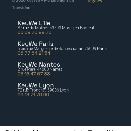
© 2026 KeyWe – Management de
légales
Transition
KeyWe Lille
87 rue du Molinel, 59700 Marcq-en-Baoreul
06 59 70 99 75
KeyWe Paris
5 bis rue Marguerite de Rochechouart 75009 Paris
06 77 64 21 54
KeyWe Nantes
2 rue Paré, 44000 Nantes
06 16 47 67 88
KeyWe Lyon
72 rue Tronchet, 69006 Lyon
06 18 71 76 60