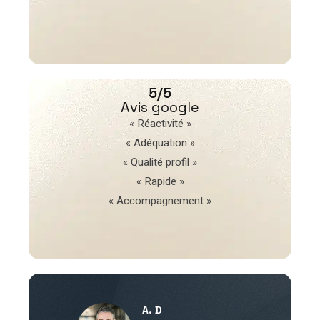
5/5
Avis google
« Réactivité »
« Adéquation »
« Qualité profil »
« Rapide »
« Accompagnement »
A. D
V