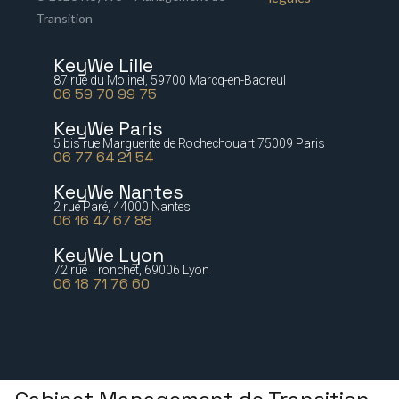
Transition
KeyWe Lille
87 rue du Molinel, 59700 Marcq-en-Baoreul
06 59 70 99 75
KeyWe Paris
5 bis rue Marguerite de Rochechouart 75009 Paris
06 77 64 21 54
KeyWe Nantes
2 rue Paré, 44000 Nantes
06 16 47 67 88
KeyWe Lyon
72 rue Tronchet, 69006 Lyon
06 18 71 76 60