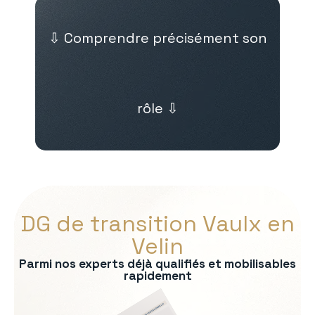
⇩ Comprendre précisément son
rôle ⇩
DG de transition Vaulx en
Velin
Parmi nos experts déjà qualifiés et mobilisables
rapidement
s :
on du modèle économique