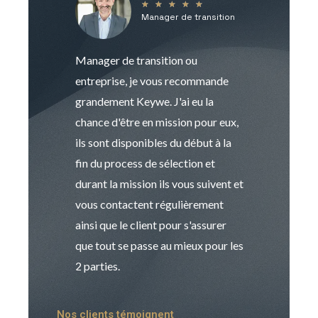
★
★
★
★
★
Manager de transition
C
Manager de transition ou
Keywe est un c
entreprise, je vous recommande
management de t
grandement Keywe. J'ai eu la
humaine. Le pr
chance d'être en mission pour eux,
recrutement est
ils sont disponibles du début à la
Sophie est pro
fin du process de sélection et
de transition et 
durant la mission ils vous suivent et
indispensable e
vous contactent régulièrement
manager. Gran
ainsi que le client pour s'assurer
que tout se passe au mieux pour les
2 parties.
Nos clients témoignent