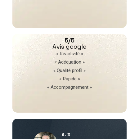
5/5
Avis google
« Réactivité »
« Adéquation »
« Qualité profil »
« Rapide »
« Accompagnement »
A. D
V