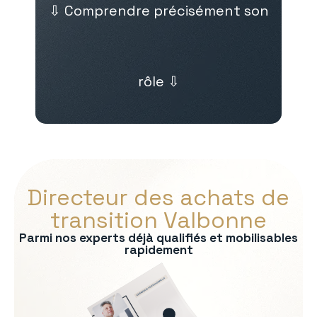
⇩ Comprendre précisément son
rôle ⇩
Directeur des achats de
transition Valbonne
Parmi nos experts déjà qualifiés et mobilisables
rapidement
s :
nel fournisseurs
 des contrats
ects