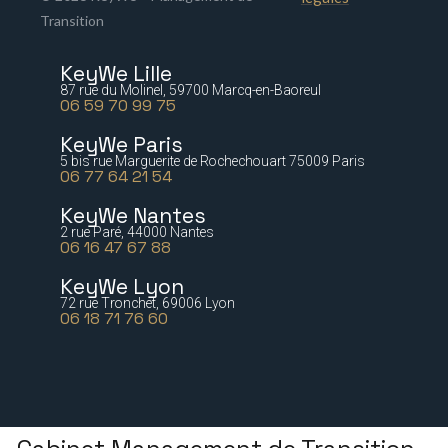
Transition
KeyWe Lille
87 rue du Molinel, 59700 Marcq-en-Baoreul
06 59 70 99 75
KeyWe Paris
5 bis rue Marguerite de Rochechouart 75009 Paris
06 77 64 21 54
KeyWe Nantes
2 rue Paré, 44000 Nantes
06 16 47 67 88
KeyWe Lyon
72 rue Tronchet, 69006 Lyon
06 18 71 76 60