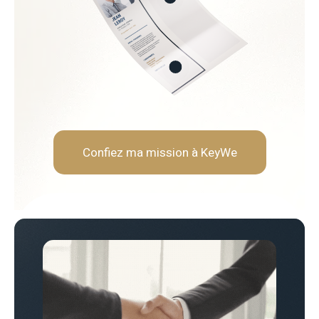
urnisseurs
 économies
Soft Skills recherchées :
Sens de la négociation et a
Rigueur analytique et orien
Vision stratégique et long
Capacité à travailler en tra
Confiez ma mission à KeyWe