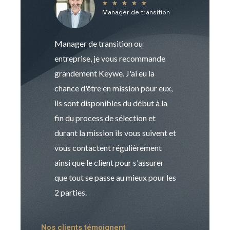
★
★
★
★
★
Manager de transition
C
Manager de transition ou
Keywe est un c
entreprise, je vous recommande
management de t
grandement Keywe. J'ai eu la
humaine. Le pr
chance d'être en mission pour eux,
recrutement est
ils sont disponibles du début à la
Sophie est pro
fin du process de sélection et
de transition et 
durant la mission ils vous suivent et
indispensable e
vous contactent régulièrement
manager. Gran
ainsi que le client pour s'assurer
que tout se passe au mieux pour les
2 parties.
Nos clients témoignent