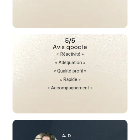
5/5
Avis google
« Réactivité »
« Adéquation »
« Qualité profil »
« Rapide »
« Accompagnement »
A. D
V