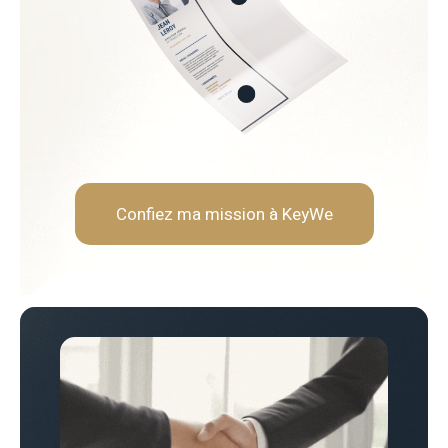
urnisseurs
 économies
Soft Skills recherchées :
Sens de la négociation et a
Rigueur analytique et orien
Vision stratégique et long
Capacité à travailler en tra
Confiez ma mission à KeyWe