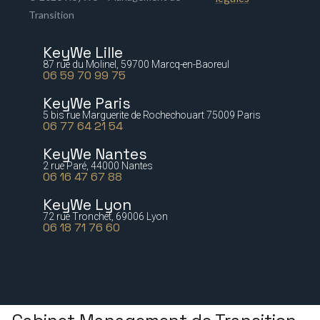
Transition
KeyWe Lille
87 rue du Molinel, 59700 Marcq-en-Baoreul
06 59 70 99 75
KeyWe Paris
5 bis rue Marguerite de Rochechouart 75009 Paris
06 77 64 21 54
KeyWe Nantes
2 rue Paré, 44000 Nantes
06 16 47 67 88
KeyWe Lyon
72 rue Tronchet, 69006 Lyon
06 18 71 76 60