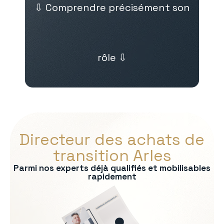
⇩ Comprendre précisément son
rôle ⇩
Directeur des achats de
transition Arles
Parmi nos experts déjà qualifiés et mobilisables
rapidement
s :
nel fournisseurs
 des contrats
ects