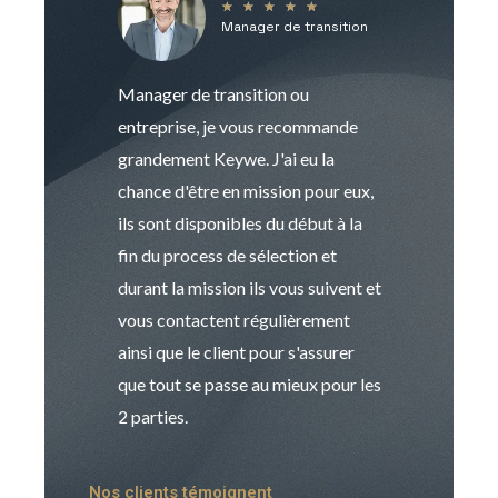
★
★
★
★
★
Manager de transition
C
Manager de transition ou
Keywe est un c
entreprise, je vous recommande
management de t
grandement Keywe. J'ai eu la
humaine. Le pr
chance d'être en mission pour eux,
recrutement est
ils sont disponibles du début à la
Sophie est pro
fin du process de sélection et
de transition et 
durant la mission ils vous suivent et
indispensable e
vous contactent régulièrement
manager. Gran
ainsi que le client pour s'assurer
que tout se passe au mieux pour les
2 parties.
Nos clients témoignent