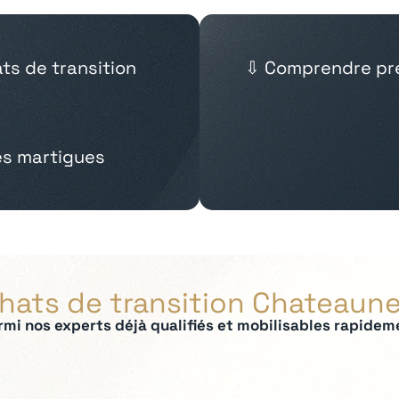
ts de transition
⇩ Comprendre pré
es martigues
chats de transition Chateaune
rmi nos experts déjà qualifiés et mobilisables rapidem