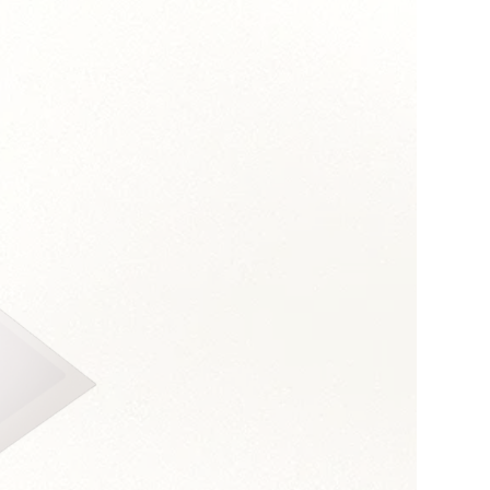
s :
 et assertivité
 orientation coûts