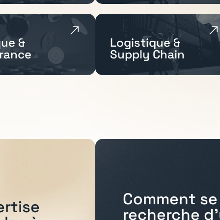
ue &
Logistique &
rance
Supply Chain
Comment se 
ertise
recherche d