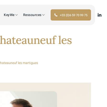
KeyWe
Ressources
+33 (0)6 59 70 99 75
Chateauneuf les
Chateauneuf les martigues