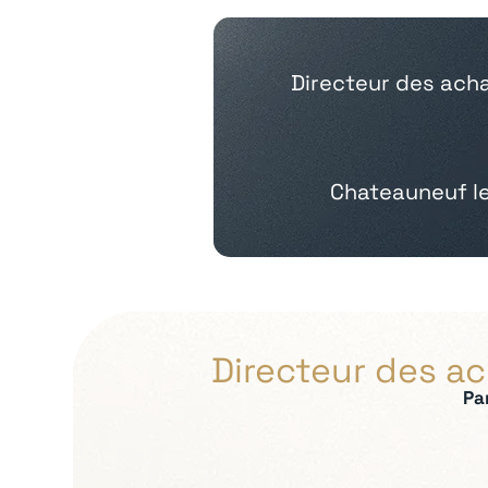
Directeur des acha
Chateauneuf l
Directeur des a
Pa