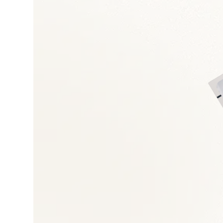
Expertises recherch
Stratégie achats et
Négociation et gest
Achats directs et in
Gestion des risques
Performance achats
Outils e-procuremen