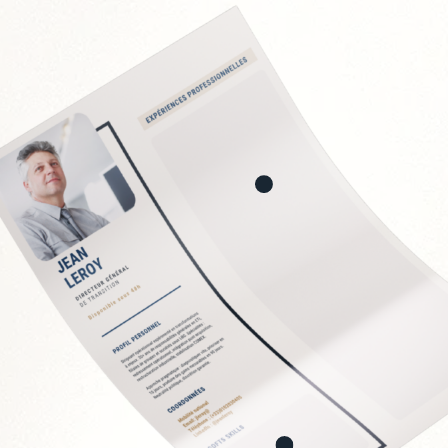
ées :
 panel fournisseurs
ion des contrats
directs
 fournisseurs
 et économies
t
Soft Skills recherchée
Sens de la négociation
Rigueur analytique et