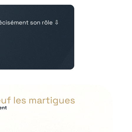
cisément son rôle ⇩
uf les martigues
ent