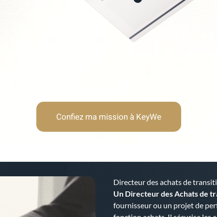
Vision stratégique et 
Capacité à travailler e
Confiez ma mission à KeyWe
Directeur des achats de transi
Un Directeur des Achats de tr
fournisseur ou un projet de pe
fonction achats. Il sécurise les