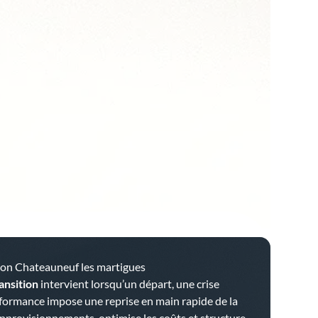
long terme
n transversal
tion Chateauneuf les martigues
ansition
intervient lorsqu’un départ, une crise
rformance impose une reprise en main rapide de la
 approvisionnements, optimise les coûts et structure