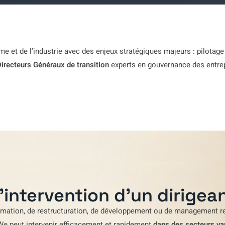
e et de l’industrie avec des enjeux stratégiques majeurs : pilotage
irecteurs Généraux de transition
experts en gouvernance des entrepr
'intervention d'un dirigean
rmation
,
de restructuration
,
de développement
ou de
management re
We
peut intervenir efficacement et rapidement
dans des secteurs va