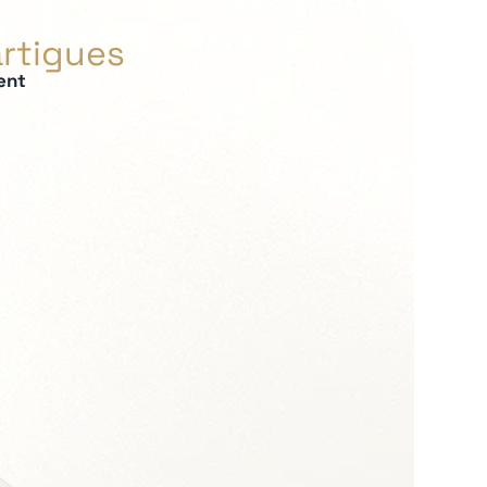
artigues
ent