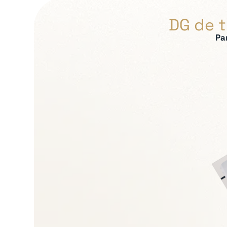
DG de t
Pa
Expertises recherch
Lecture et sécuris
Gouvernance et pilo
Leadership opératio
Gestion de situation
Conduite du chang
Transmission et con