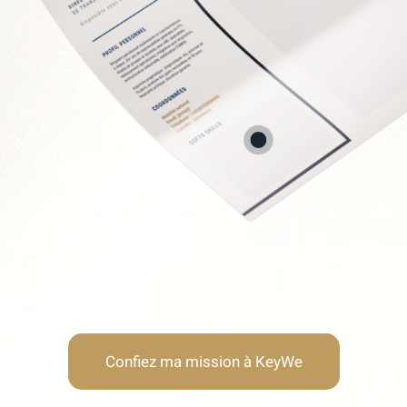
Soft Skills recherchée
Lucidité stratégique
Neutralité & autorité
Résistance au stress
Humilité & adaptabilité
Confiez ma mission à KeyWe