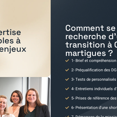
Comment se 
ertise
recherche d
bles à
transition à
 enjeux
martigues
?
1- Brief et compréhension
2- Préqualification des DG
3- Tests de personnalisés
4- Entretiens individuels d
5- Prises de référence des 
6- Présentation d'une shor
7- Démarrage de la missio