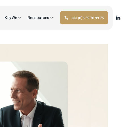
KeyWe
Ressources
+33 (0)6 59 70 99 75