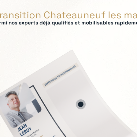
ransition Chateauneuf les m
rmi nos experts déjà qualifiés et mobilisables rapidem
ées :
ation du modèle économique
tage exécutif
nnel
s sensibles
ement
tinuité