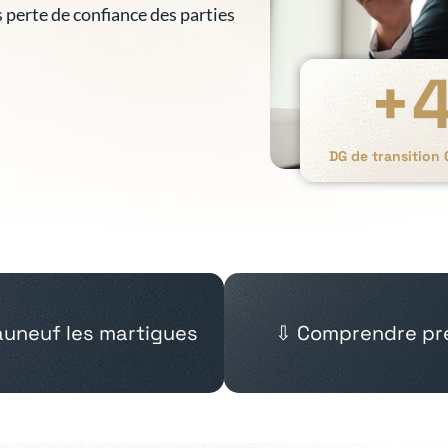
s perte de confiance des parties
+
DG de transition
auneuf les martigues
⇩ Comprendre pré