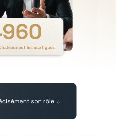
4960
 Chateauneuf les martigues
cisément son rôle ⇩