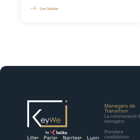
Lire l'article
Managers de
Transition
La communauté 
managers
Première
candidature
Lille
Paris
Nantes
Lyon