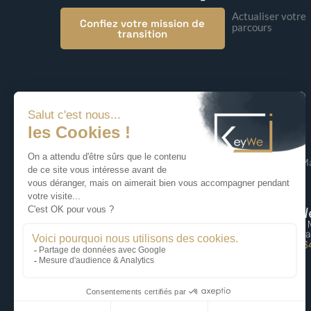
Actualiser votre
Confiez votre mission de
parcours
transition
© 2026 KeyWe – Ma
KeyWe Lille
KeyWe
87 rue du Molinel, 59700 Marcq-en-
5 bis rue
Baoreul
75009 Pa
06 59 70 99 75
06 77 6