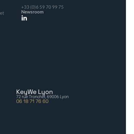
+33 (0)6 59 70 99 75
Newsroom
 et
KeyWe Lyon
72 rue Tronchet, 69006 Lyon
06 18 71 76 60