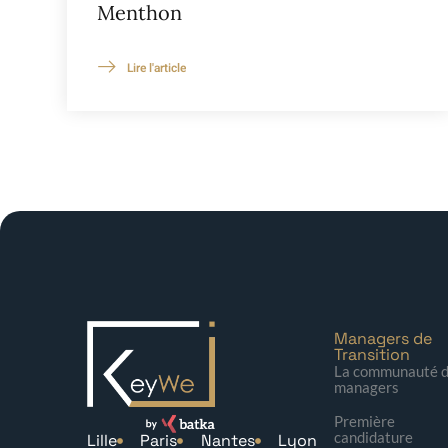
Menthon
Lire l'article
Managers de
Transition
La communauté 
managers
Première
candidature
Lille
Paris
Nantes
Lyon