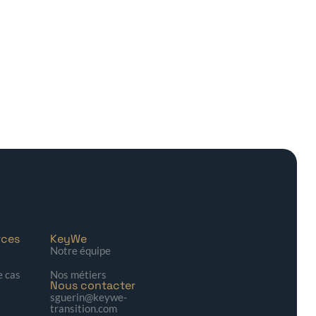
rces
KeyWe
Notre équipe
e cas
Nos métiers
Nous contacter
sguerin@keywe-
transition.com