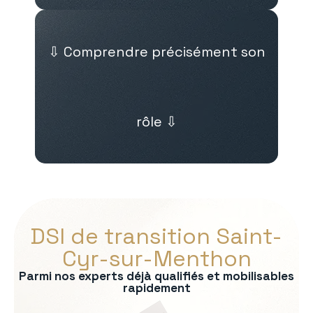
⇩ Comprendre précisément son
rôle ⇩
DSI de transition Saint-
Cyr-sur-Menthon
Parmi nos experts déjà qualifiés et mobilisables
rapidement
s :