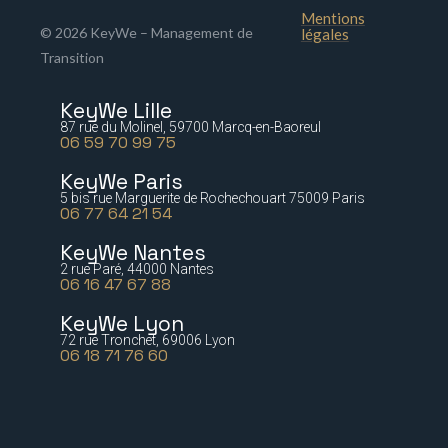
Mentions
© 2026 KeyWe – Management de
légales
Transition
KeyWe Lille
87 rue du Molinel, 59700 Marcq-en-Baoreul
06 59 70 99 75
KeyWe Paris
5 bis rue Marguerite de Rochechouart 75009 Paris
06 77 64 21 54
KeyWe Nantes
2 rue Paré, 44000 Nantes
06 16 47 67 88
KeyWe Lyon
72 rue Tronchet, 69006 Lyon
06 18 71 76 60