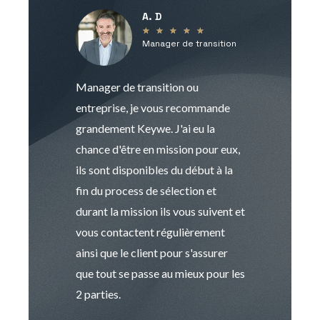
A. D
V
★
★
★
★
★
Manager de transition
C
Manager de transition ou
Keywe est un c
entreprise, je vous recommande
management de t
grandement Keywe. J'ai eu la
humaine. Le pr
chance d'être en mission pour eux,
recrutement est
ils sont disponibles du début à la
Sophie est pro
fin du process de sélection et
de transition et 
durant la mission ils vous suivent et
indispensable e
vous contactent régulièrement
manager. Gran
ainsi que le client pour s'assurer
que tout se passe au mieux pour les
2 parties.