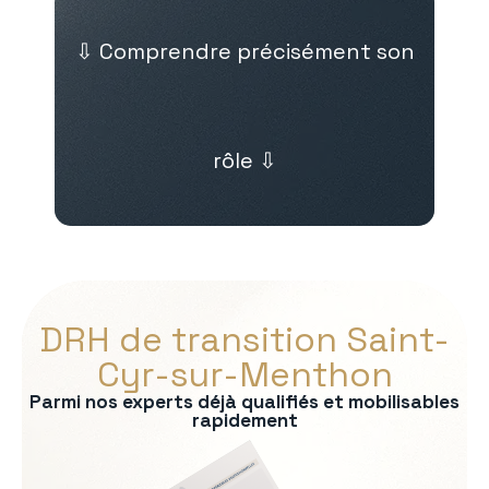
⇩ Comprendre précisément son
rôle ⇩
DRH de transition Saint-
Cyr-sur-Menthon
Parmi nos experts déjà qualifiés et mobilisables
rapidement
s :
RP