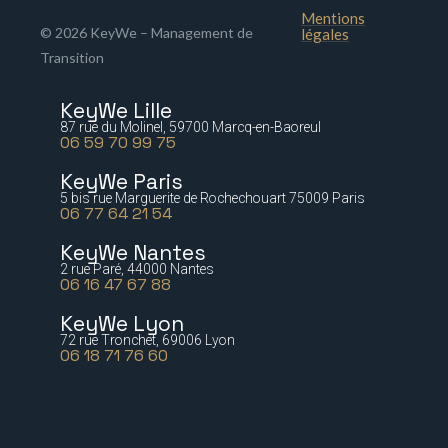
Mentions
© 2026 KeyWe – Management de
légales
Transition
KeyWe Lille
87 rue du Molinel, 59700 Marcq-en-Baoreul
06 59 70 99 75
KeyWe Paris
5 bis rue Marguerite de Rochechouart 75009 Paris
06 77 64 21 54
KeyWe Nantes
2 rue Paré, 44000 Nantes
06 16 47 67 88
KeyWe Lyon
72 rue Tronchet, 69006 Lyon
06 18 71 76 60