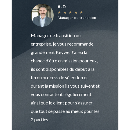
A. D
V
★
★
★
★
★
Manager de transition
C
Manager de transition ou
Keywe est un c
entreprise, je vous recommande
management de t
grandement Keywe. J'ai eu la
humaine. Le pr
chance d'être en mission pour eux,
recrutement est
ils sont disponibles du début à la
Sophie est pro
fin du process de sélection et
de transition et 
durant la mission ils vous suivent et
indispensable e
vous contactent régulièrement
manager. Gran
ainsi que le client pour s'assurer
que tout se passe au mieux pour les
2 parties.