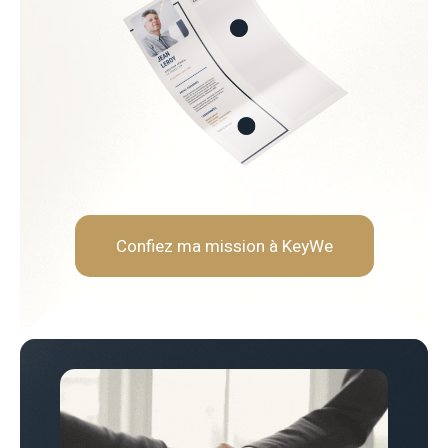
formité RH
 recrutement
ationnelle
Soft Skills recherchées :
Écoute et intelligence relat
Fermeté et équité
Gestion des tensions et mé
Discrétion et confidentialit
Confiez ma mission à KeyWe