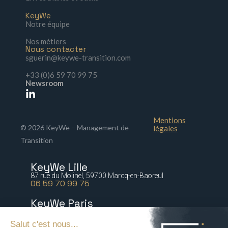
KeyWe
Notre équipe
Nos métiers
Nous contacter
sguerin@keywe-transition.com
+33 (0)6 59 70 99 75
Newsroom
Mentions
© 2026 KeyWe – Management de
légales
Transition
KeyWe Lille
87 rue du Molinel, 59700 Marcq-en-Baoreul
06 59 70 99 75
KeyWe Paris
5 bis rue Marguerite de Rochechouart 75009 Paris
06 77 64 21 54