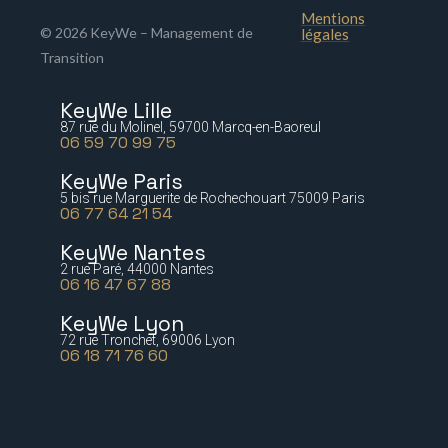
Mentions
© 2026 KeyWe – Management de
légales
Transition
KeyWe Lille
87 rue du Molinel, 59700 Marcq-en-Baoreul
06 59 70 99 75
KeyWe Paris
5 bis rue Marguerite de Rochechouart 75009 Paris
06 77 64 21 54
KeyWe Nantes
2 rue Paré, 44000 Nantes
06 16 47 67 88
KeyWe Lyon
72 rue Tronchet, 69006 Lyon
06 18 71 76 60