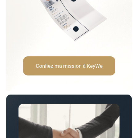
ationnelle
Soft Skills recherchées :
Écoute et intelligence relat
Fermeté et équité
Gestion des tensions et mé
Discrétion et confidentialit
Confiez ma mission à KeyWe