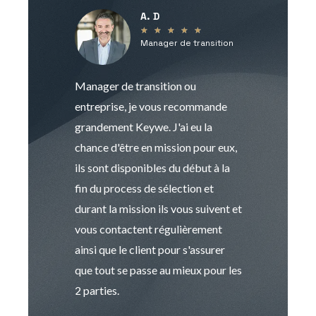
A. D
V
★
★
★
★
★
Manager de transition
C
Manager de transition ou
Keywe est un c
entreprise, je vous recommande
management de t
grandement Keywe. J'ai eu la
humaine. Le pr
chance d'être en mission pour eux,
recrutement est
ils sont disponibles du début à la
Sophie est pro
fin du process de sélection et
de transition et 
durant la mission ils vous suivent et
indispensable e
vous contactent régulièrement
manager. Gran
ainsi que le client pour s'assurer
que tout se passe au mieux pour les
2 parties.