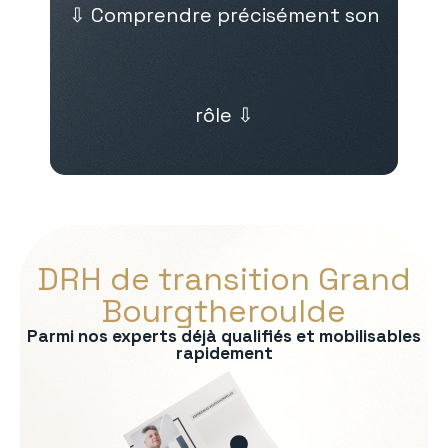
⇩ Comprendre précisément son
rôle ⇩
DRH de transition Grand
Bourgtheroulde
Parmi nos experts déjà qualifiés et mobilisables
rapidement
s :
RP
formité RH
 recrutement