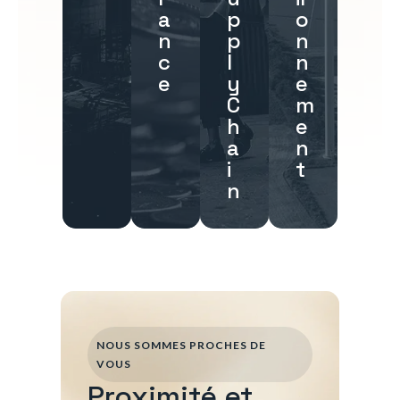
a
p
o
n
p
n
c
l
n
e
y
e
C
m
h
e
a
n
i
t
n
NOUS SOMMES PROCHES DE
VOUS
Proximité et