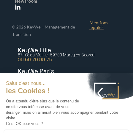
Newsroom
Mentions
© 2026 KeyWe – Management de
légales
Transition
KeyWe Lille
87 rue du Molinel, 59700 Marcq-en-Baoreul
06 59 70 99 75
KeyWe Paris
5 bis rue Marguerite de Rochechouart 75009 Paris
06 77 64 21 54
KeyWe Nantes
2 rue Paré, 44000 Nantes
06 16 47 67 88
KeyWe Lyon
72 rue Tronchet, 69006 Lyon
06 18 71 76 60