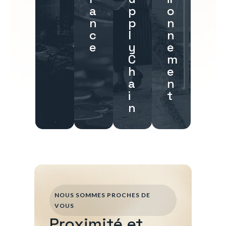
a
p
o
n
p
n
c
l
n
e
y
e
C
m
h
e
a
n
i
t
n
NOUS SOMMES PROCHES DE
VOUS
Proximité et