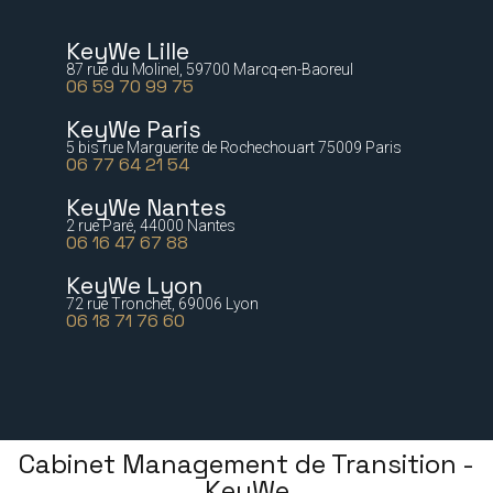
KeyWe Lille
87 rue du Molinel, 59700 Marcq-en-Baoreul
06 59 70 99 75
KeyWe Paris
5 bis rue Marguerite de Rochechouart 75009 Paris
06 77 64 21 54
KeyWe Nantes
2 rue Paré, 44000 Nantes
06 16 47 67 88
KeyWe Lyon
72 rue Tronchet, 69006 Lyon
06 18 71 76 60
Cabinet Management de Transition -
KeyWe