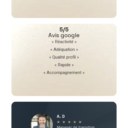
5/5
Avis google
« Réactivité »
« Adéquation »
« Qualité profil »
« Rapide »
« Accompagnement »
A. D
V
★
★
★
★
★
Manager de transition
C