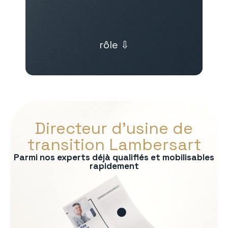
rôle ⇩
Directeur d’usine de
transition Lambersart
Parmi nos experts déjà qualifiés et mobilisables
rapidement
s :
on
rmité QHSE
e production