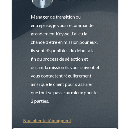
Manager de transition ou
Keywe est un c
entreprise, je vous recommande
management de t
grandement Keywe. J'ai eu la
humaine. Le pr
chance d'être en mission pour eux,
recrutement est
ils sont disponibles du début à la
Sophie est pro
fin du process de sélection et
de transition et 
durant la mission ils vous suivent et
indispensable e
vous contactent régulièrement
manager. Gran
ainsi que le client pour s'assurer
que tout se passe au mieux pour les
2 parties.
Nos clients témoignent