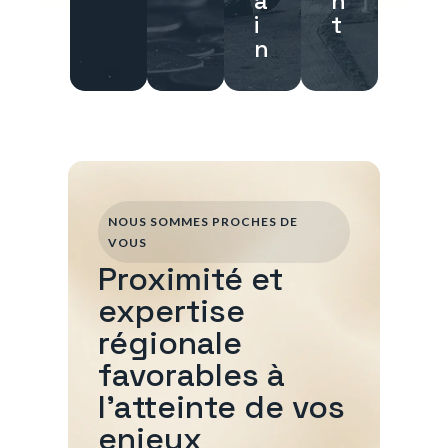
a
n
i
t
n
NOUS SOMMES PROCHES DE
VOUS
Proximité et
expertise
régionale
favorables à
l'atteinte de vos
enjeux