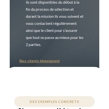
ils sont disponibles du début à la
Sophie est pro
fin du process de sélection et
de transition et 
durant la mission ils vous suivent et
indispensable e
vous contactent régulièrement
manager. Gran
ainsi que le client pour s'assurer
que tout se passe au mieux pour les
2 parties.
Nos clients témoignent
DES EXEMPLES CONCRETS