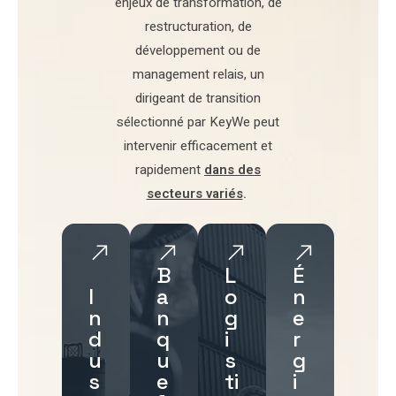
enjeux de transformation
,
de
restructuration
,
de
développement
ou de
management relais
, un
dirigeant de transition
sélectionné par
KeyWe
peut
intervenir efficacement et
rapidement
dans des
secteurs variés
.
B
L
É
I
a
o
n
n
n
g
e
d
q
i
r
u
u
s
g
s
e
ti
i