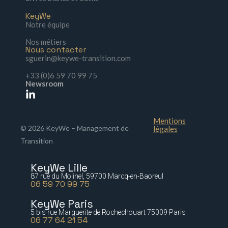
KeyWe
Notre équipe
Nos métiers
Nous contacter
sguerin@keywe-transition.com
+33 (0)6 59 70 99 75
Newsroom
Mentions
© 2026 KeyWe – Management de
légales
Transition
KeyWe Lille
87 rue du Molinel, 59700 Marcq-en-Baoreul
06 59 70 99 75
KeyWe Paris
5 bis rue Marguerite de Rochechouart 75009 Paris
06 77 64 21 54