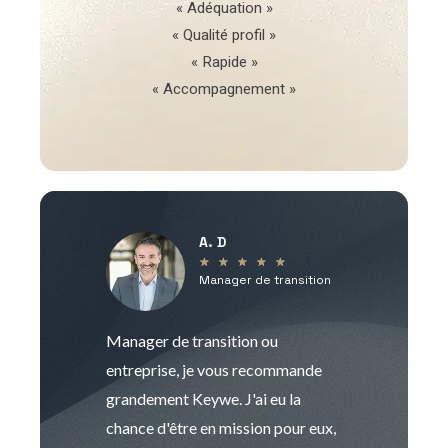
« Adéquation »
« Qualité profil »
« Rapide »
« Accompagnement »
A. D
V
★
★
★
★
★
Manager de transition
C
Manager de transition ou
Keywe est un c
entreprise, je vous recommande
management de t
grandement Keywe. J'ai eu la
humaine. Le pr
chance d'être en mission pour eux,
recrutement est