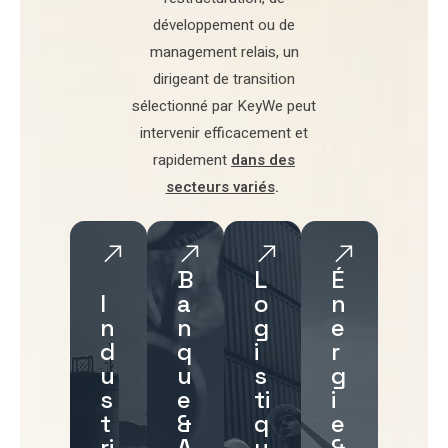
développement
ou de
management relais
, un
dirigeant de transition
sélectionné par
KeyWe
peut
intervenir efficacement et
rapidement
dans des
secteurs variés
.
B
L
É
I
a
o
n
n
n
g
e
d
q
i
r
u
u
s
g
s
e
ti
i
t
&
q
e
ri
A
u
&