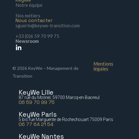
Notre équipe
Nos métiers
Nous contacter
sguerin@keywe-transition.com
+33 (0)6 59 70 99 75
Newsroom
Mentions
© 2026 KeyWe – Management de
légales
Transition
KeyWe Lille
87 rue du Molinel, 59700 Marcq-en-Baoreul
06 59 70 99 75
KeyWe Paris
5 bis rue Marguerite de Rochechouart 75009 Paris
06 77 64 21 54
KeyWe Nantes