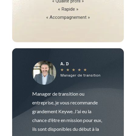
« Qualité profil »
« Rapide »
« Accompagnement »
A. D
V
★
★
★
★
★
Manager de transition
C
Manager de transition ou
Keywe est un c
entreprise, je vous recommande
management de t
grandement Keywe. J'ai eu la
humaine. Le pr
chance d'être en mission pour eux,
recrutement est
ils sont disponibles du début à la
Sophie est pro