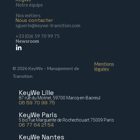
Notre équipe
Nos métiers
Nous contacter
sguerin@keywe-transition.com
+33 (0)6 59 70 99 75
Newsroom
Mentions
© 2026 KeyWe – Management de
légales
Transition
KeyWe Lille
87 rue du Molinel, 59700 Marcq-en-Baoreul
06 59 70 99 75
KeyWe Paris
5 bis rue Marguerite de Rochechouart 75009 Paris
06 77 64 21 54
KeyWe Nantes