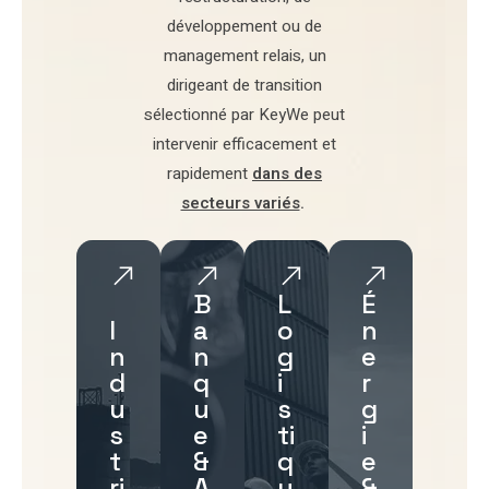
développement
ou de
management relais
, un
dirigeant de transition
sélectionné par
KeyWe
peut
intervenir efficacement et
rapidement
dans des
secteurs variés
.
B
L
É
I
a
o
n
n
n
g
e
d
q
i
r
u
u
s
g
s
e
ti
i
t
&
q
e
ri
A
u
&