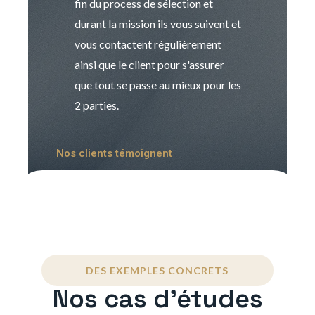
fin du process de sélection et
de transition et 
durant la mission ils vous suivent et
indispensable e
vous contactent régulièrement
manager. Gran
ainsi que le client pour s'assurer
que tout se passe au mieux pour les
2 parties.
Nos clients témoignent
DES EXEMPLES CONCRETS
Nos cas d'études