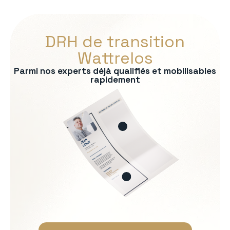
DRH de transition
Wattrelos
Parmi nos experts déjà qualifiés et mobilisables
rapidement
s :
RP
formité RH
 recrutement
ationnelle
Soft Skills recherchées :
Écoute et intelligence relat
Fermeté et équité
Gestion des tensions et mé
Discrétion et confidentialit