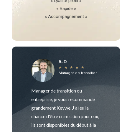
« Qualité profil »
« Rapide »
« Accompagnement »
A. D
V
★
★
★
★
★
Manager de transition
C
Manager de transition ou
Keywe est un c
entreprise, je vous recommande
management de t
grandement Keywe. J'ai eu la
humaine. Le pr
chance d'être en mission pour eux,
recrutement est
ils sont disponibles du début à la
Sophie est pro