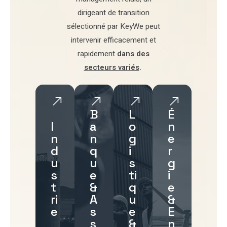
dirigeant de transition
sélectionné par
KeyWe
peut
intervenir efficacement et
rapidement
dans des
secteurs variés
.
B
L
É
I
a
o
n
n
n
g
e
d
q
i
r
u
u
s
g
s
e
ti
i
t
&
q
e
ri
A
u
&
e
s
e
E
s
&
n