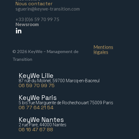
Nous contacter
sguerin@keywe-transition.com
+33 (0)6 59 70 99 75
Newsroom
Mentions
© 2026 KeyWe – Management de
légales
Transition
KeyWe Lille
87 rue du Molinel, 59700 Marcq-en-Baoreul
06 59 70 99 75
KeyWe Paris
5 bis rue Marguerite de Rochechouart 75009 Paris
06 77 64 21 54
KeyWe Nantes
2 rue Paré, 44000 Nantes
06 16 47 67 88