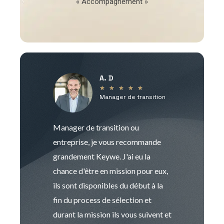
« Accompagnement »
A. D
V
★
★
★
★
★
Manager de transition
C
Manager de transition ou
Keywe est un c
entreprise, je vous recommande
management de t
grandement Keywe. J'ai eu la
humaine. Le pr
chance d'être en mission pour eux,
recrutement est
ils sont disponibles du début à la
Sophie est pro
fin du process de sélection et
de transition et 
durant la mission ils vous suivent et
indispensable e