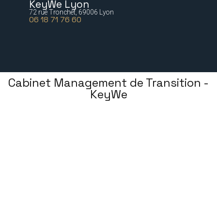
KeyWe Lyon
72 rue Tronchet, 69006 Lyon
06 18 71 76 60
Cabinet Management de Transition -
KeyWe