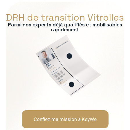
DRH de transition Vitrolles
Parmi nos experts déjà qualifiés et mobilisables
rapidement
s :
RP
formité RH
 recrutement
ationnelle
Soft Skills recherchées :
Écoute et intelligence relat
Fermeté et équité
Gestion des tensions et mé
Discrétion et confidentialit
Confiez ma mission à KeyWe