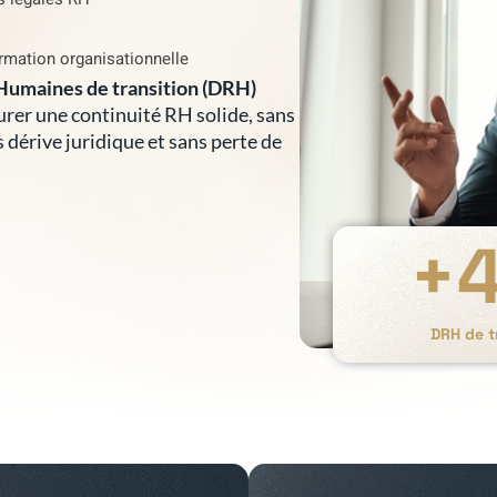
rmation organisationnelle
Humaines de transition (DRH)
surer une continuité RH solide, sans
s dérive juridique et sans perte de
+
DRH de t