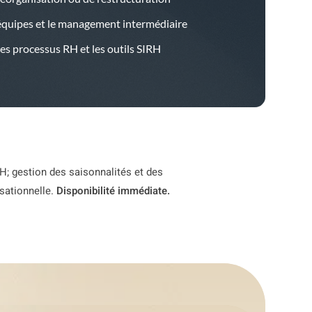
équipes et le management intermédiaire
les processus RH et les outils SIRH
H; gestion des saisonnalités et des
isationnelle.
Disponibilité immédiate.