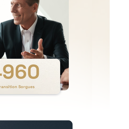
4960
ransition Sorgues