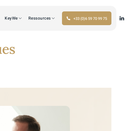
KeyWe
Ressources
+33 (0)6 59 70 99 75
ues