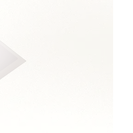
s :
relationnelle
et médiation
ialité