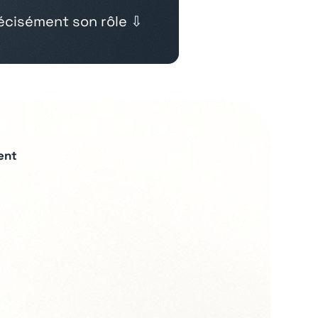
cisément son rôle ⇩
ent