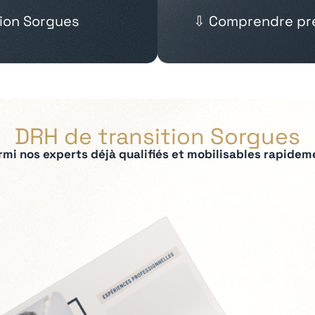
tion Sorgues
⇩ Comprendre pré
DRH de transition Sorgues
rmi nos experts déjà qualifiés et mobilisables rapidem
ées :
 IRP