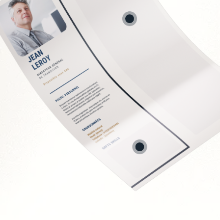
conformité RH
 et recrutement
nisationnelle
PSE
EC
Soft Skills recherchée
Écoute et intelligence 
Fermeté et équité
Gestion des tensions 
Discrétion et confident