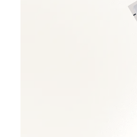
Droit du travail et 
Gestion des talents
Transformation orga
Restructuration et 
Politiques RH et GP