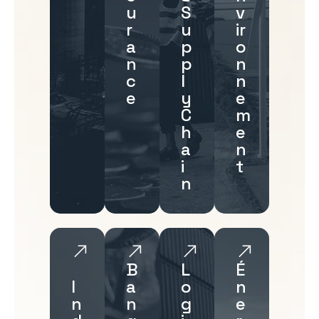
u
S
v
r
u
ir
a
p
o
n
p
n
c
l
n
e
y
e
C
m
h
e
a
n
i
t
n
B
L
É
I
a
o
n
n
n
g
e