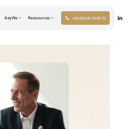
KeyWe
Ressources
+33 (0)6 59 70 99 75