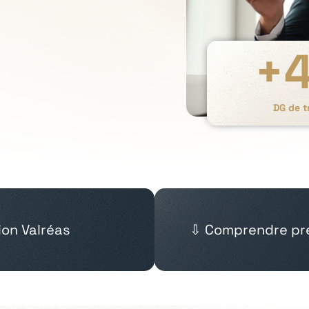
+
DG de t
ion Valréas
⇩ Comprendre pré