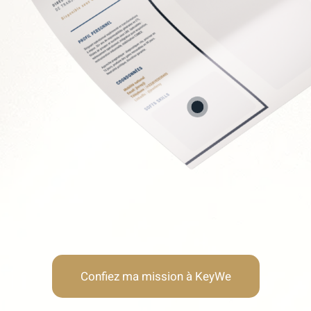
Soft Skills recherchée
Lucidité stratégique
Neutralité & autorité
Résistance au stress
Humilité & adaptabilité
Confiez ma mission à KeyWe