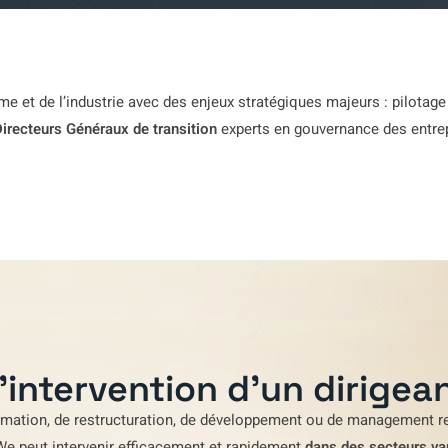
e et de l’industrie avec des enjeux stratégiques majeurs : pilotage
irecteurs Généraux de transition
experts en gouvernance des entrepr
'intervention d'un dirigean
rmation
,
de restructuration
,
de développement
ou de
management re
We
peut intervenir efficacement et rapidement
dans des secteurs va