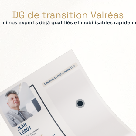
DG de transition Valréas
rmi nos experts déjà qualifiés et mobilisables rapidem
ées :
ation du modèle économique
tage exécutif
nnel
s sensibles
ement
tinuité