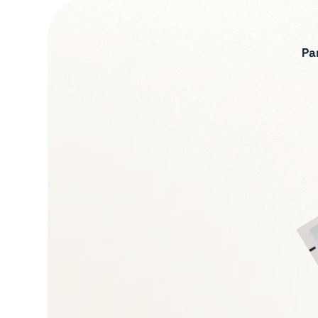
Pa
Expertises recherch
Lecture et sécuris
Gouvernance et pilo
Leadership opératio
Gestion de situation
Conduite du chang
Transmission et con