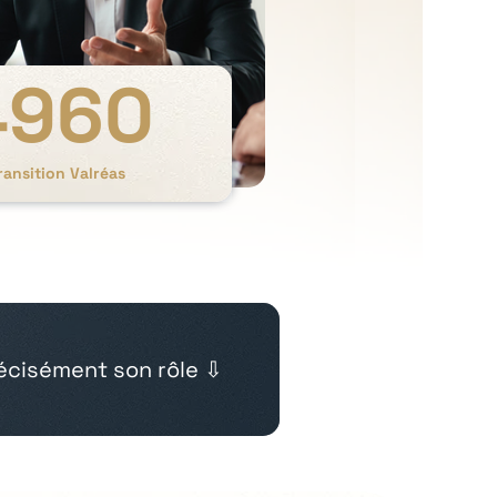
4960
ransition Valréas
cisément son rôle ⇩