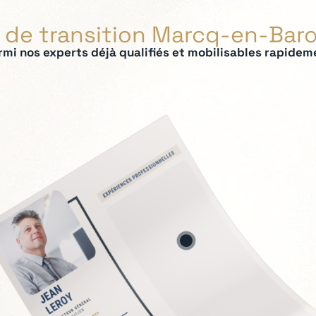
 de transition Marcq-en-Bar
rmi nos experts déjà qualifiés et mobilisables rapidem
ées :
ation du modèle économique
tage exécutif
nnel
s sensibles
ement
tinuité