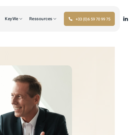
KeyWe
Ressources
+33 (0)6 59 70 99 75