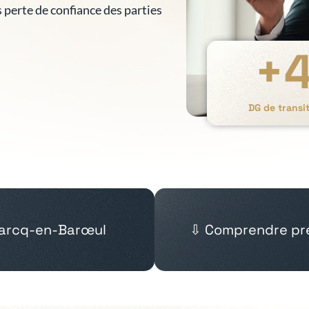
s perte de confiance des parties
+
DG de trans
Marcq-en-Barœul
⇩ Comprendre pré