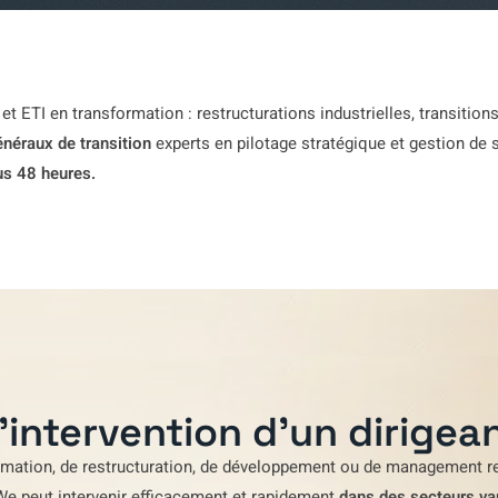
t ETI en transformation : restructurations industrielles, transitio
néraux de transition
experts en pilotage stratégique et gestion de s
us 48 heures.
'intervention d'un dirigean
rmation
,
de restructuration
,
de développement
ou de
management re
We
peut intervenir efficacement et rapidement
dans des secteurs va