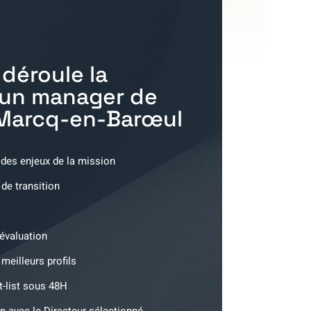
déroule la
'un manager de
Marcq-en-Barœul
 des enjeux de la mission
 de transition
'évaluation
meilleurs profils
t-list sous 48H
n avec le Directeur sélectionné