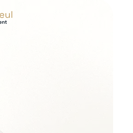
œul
ent