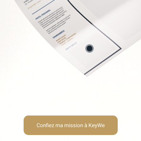
Soft Skills recherchée
Lucidité stratégique
Neutralité & autorité
Résistance au stress
Humilité & adaptabilité
Confiez ma mission à KeyWe