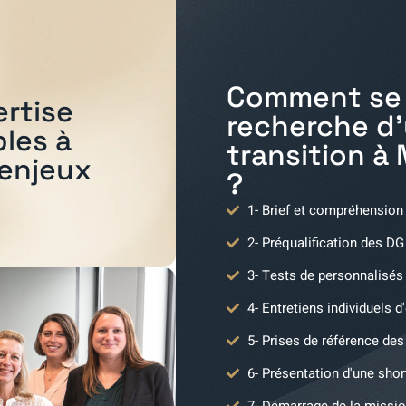
Comment se 
ertise
recherche d
bles à
transition à
 enjeux
?
1- Brief et compréhension
2- Préqualification des DG
3- Tests de personnalisés
4- Entretiens individuels d
5- Prises de référence des 
6- Présentation d'une shor
7- Démarrage de la missio