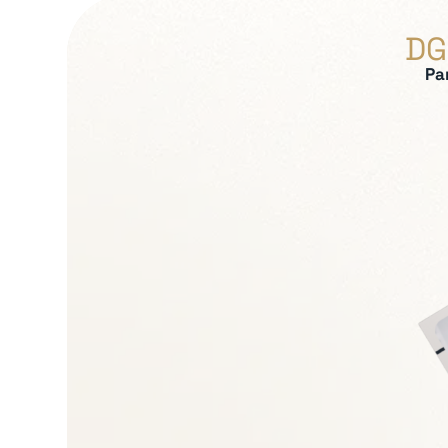
DG
Pa
Expertises recherch
Lecture et sécuris
Gouvernance et pilo
Leadership opératio
Gestion de situation
Conduite du chang
Transmission et con