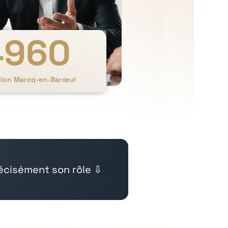
4960
ition Marcq-en-Barœul
cisément son rôle ⇩