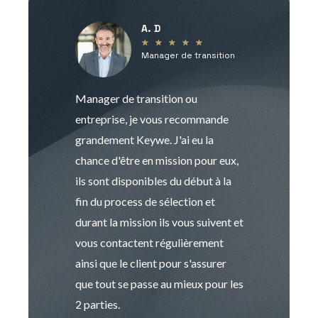
A. D
V
★
★
★
★
★
Manager de transition
C
Manager de transition ou
Keywe est un c
entreprise, je vous recommande
management de t
grandement Keywe. J'ai eu la
humaine. Le pr
chance d'être en mission pour eux,
recrutement est
ils sont disponibles du début à la
Sophie est pro
fin du process de sélection et
de transition et 
durant la mission ils vous suivent et
indispensable e
vous contactent régulièrement
manager. Gran
ainsi que le client pour s'assurer
que tout se passe au mieux pour les
2 parties.