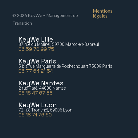
Mentions
© 2026 KeyWe – Management de
légales
Transition
KeyWe Lille
87 rue du Molinel, 59700 Marcq-en-Baoreul
06 59 70 99 75
KeyWe Paris
5 bis rue Marguerite de Rochechouart 75009 Paris
06 77 64 21 54
KeyWe Nantes
2 rue Paré, 44000 Nantes
06 16 47 67 88
KeyWe Lyon
72 rue Tronchet, 69006 Lyon
06 18 71 76 60