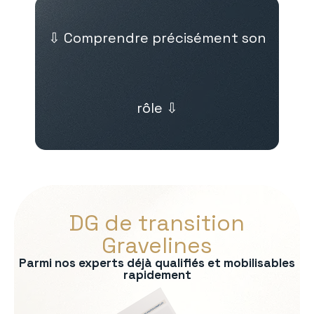
⇩ Comprendre précisément son
rôle ⇩
DG de transition
Gravelines
Parmi nos experts déjà qualifiés et mobilisables
rapidement
s :
on du modèle économique