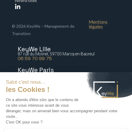
Newsroom
Mentions
© 2026 KeyWe – Management de
légales
Transition
KeyWe Lille
87 rue du Molinel, 59700 Marcq-en-Baoreul
06 59 70 99 75
KeyWe Paris
5 bis rue Marguerite de Rochechouart 75009 Paris
06 77 64 21 54
KeyWe Nantes
2 rue Paré, 44000 Nantes
06 16 47 67 88
KeyWe Lyon
72 rue Tronchet, 69006 Lyon
06 18 71 76 60