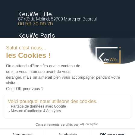
KeyWe Lille
87 rue du Molinel, 59700 Marcq-en-Baoreul
06 59 70 99 75
KeyWe Paris
5 bis rue Marguerite de Rochechouart 75009 Paris
06 77 64 21 54
KeyWe Nantes
2 rue Paré, 44000 Nantes
06 16 47 67 88
KeyWe Lyon
72 rue Tronchet, 69006 Lyon
06 18 71 76 60
Cabinet Management de Transition -
KeyWe