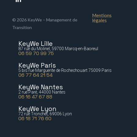
Mentions
© 2026 KeyWe – Management de
légales
Transition
KeyWe Lille
87 rue du Molinel, 59700 Marcq-en-Baoreul
06 59 70 99 75
KeyWe Paris
5 bis rue Marguerite de Rochechouart 75009 Paris
06 77 64 21 54
KeyWe Nantes
2 rue Paré, 44000 Nantes
06 16 47 67 88
KeyWe Lyon
72 rue Tronchet, 69006 Lyon
06 18 71 76 60