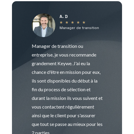
A. D
V
★
★
★
★
★
Manager de transition
C
Manager de transition ou
Keywe est un c
entreprise, je vous recommande
management de t
grandement Keywe. J'ai eu la
humaine. Le pr
chance d'être en mission pour eux,
recrutement est
ils sont disponibles du début à la
Sophie est pro
fin du process de sélection et
de transition et 
durant la mission ils vous suivent et
indispensable e
vous contactent régulièrement
manager. Gran
ainsi que le client pour s'assurer
que tout se passe au mieux pour les
2 parties.