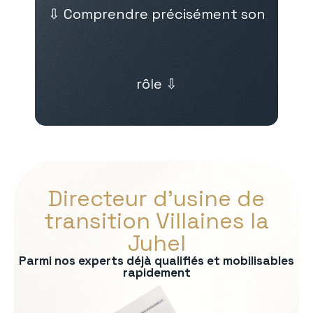
⇩ Comprendre précisément son
rôle ⇩
Directeur d’usine de
transition Villaines la
Juhel
Parmi nos experts déjà qualifiés et mobilisables
rapidement
s :
on