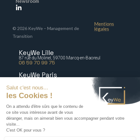
Newsroom
Mentions
© 2026 KeyWe – Management de
légales
Transition
KeyWe Lille
87 rue du Molinel, 59700 Marcq-en-Baoreul
06 59 70 99 75
KeyWe Paris
5 bis rue Marguerite de Rochechouart 75009 Paris
06 77 64 21 54
KeyWe Nantes
2 rue Paré, 44000 Nantes
06 16 47 67 88
KeyWe Lyon
72 rue Tronchet, 69006 Lyon
06 18 71 76 60