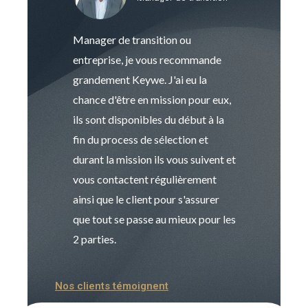
Manager de transition ou
Keywe est un c
entreprise, je vous recommande
management de t
grandement Keywe. J'ai eu la
humaine. Le pr
chance d'être en mission pour eux,
recrutement est
ils sont disponibles du début à la
Sophie est pro
fin du process de sélection et
de transition et 
durant la mission ils vous suivent et
indispensable e
vous contactent régulièrement
manager. Gran
ainsi que le client pour s'assurer
que tout se passe au mieux pour les
2 parties.
Nos clients témoignent