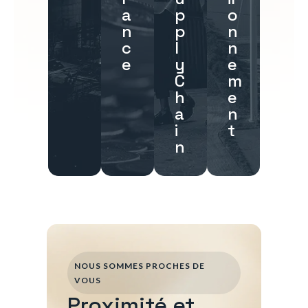
a
p
o
n
p
n
c
l
n
e
y
e
C
m
h
e
a
n
i
t
n
NOUS SOMMES PROCHES DE
VOUS
Proximité et