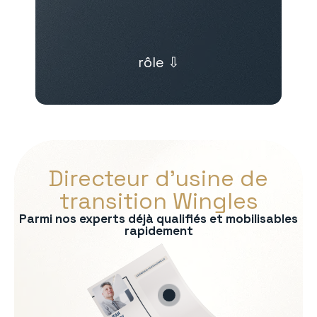
rôle ⇩
Directeur d’usine de
transition Wingles
Parmi nos experts déjà qualifiés et mobilisables
rapidement
s :
on
rmité QHSE
e production