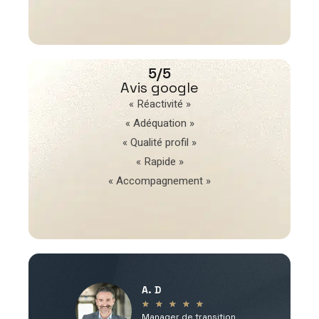
5/5
Avis google
« Réactivité »
« Adéquation »
« Qualité profil »
« Rapide »
« Accompagnement »
A. D
V
★
★
★
★
★
Manager de transition
C