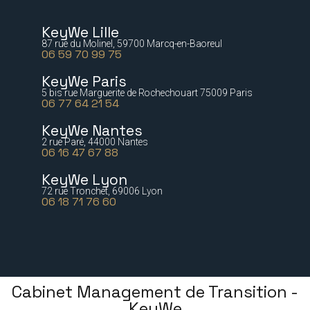
KeyWe Lille
87 rue du Molinel, 59700 Marcq-en-Baoreul
06 59 70 99 75
KeyWe Paris
5 bis rue Marguerite de Rochechouart 75009 Paris
06 77 64 21 54
KeyWe Nantes
2 rue Paré, 44000 Nantes
06 16 47 67 88
KeyWe Lyon
72 rue Tronchet, 69006 Lyon
06 18 71 76 60
Cabinet Management de Transition -
KeyWe