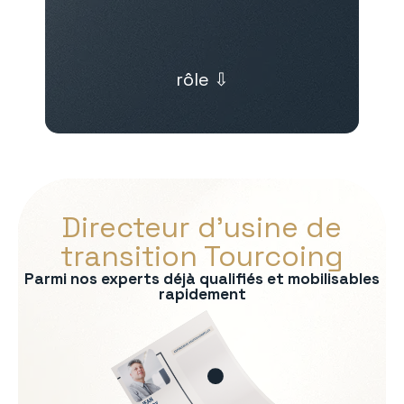
rôle ⇩
Directeur d’usine de
transition Tourcoing
Parmi nos experts déjà qualifiés et mobilisables
rapidement
s :
on
rmité QHSE
e production