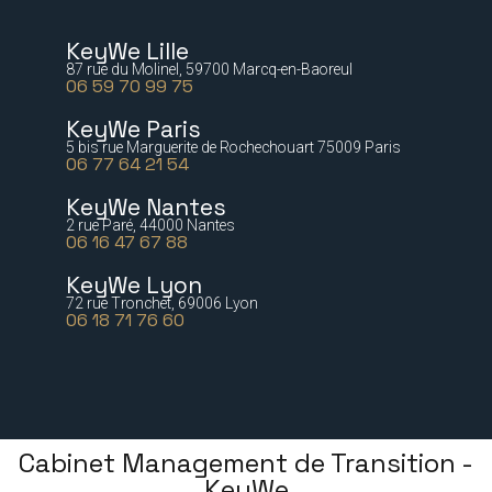
KeyWe Lille
87 rue du Molinel, 59700 Marcq-en-Baoreul
06 59 70 99 75
KeyWe Paris
5 bis rue Marguerite de Rochechouart 75009 Paris
06 77 64 21 54
KeyWe Nantes
2 rue Paré, 44000 Nantes
06 16 47 67 88
KeyWe Lyon
72 rue Tronchet, 69006 Lyon
06 18 71 76 60
Cabinet Management de Transition -
KeyWe