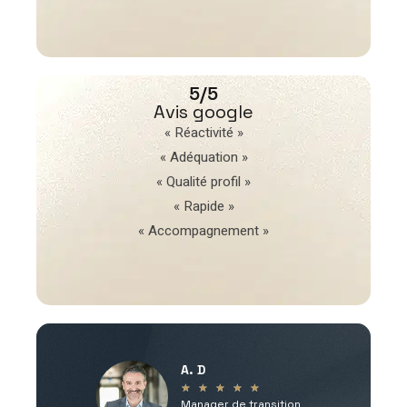
5/5
Avis google
« Réactivité »
« Adéquation »
« Qualité profil »
« Rapide »
« Accompagnement »
A. D
V
★
★
★
★
★
Manager de transition
C