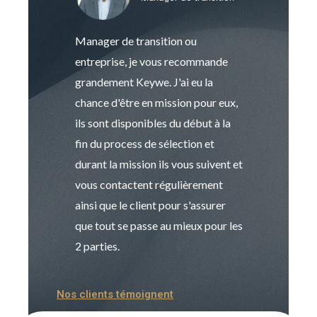
Manager de transition ou
Keywe est un c
entreprise, je vous recommande
management de t
grandement Keywe. J'ai eu la
humaine. Le pr
chance d'être en mission pour eux,
recrutement est
ils sont disponibles du début à la
Sophie est pro
fin du process de sélection et
de transition et 
durant la mission ils vous suivent et
indispensable e
vous contactent régulièrement
manager. Gran
ainsi que le client pour s'assurer
que tout se passe au mieux pour les
2 parties.
Nos clients témoignent