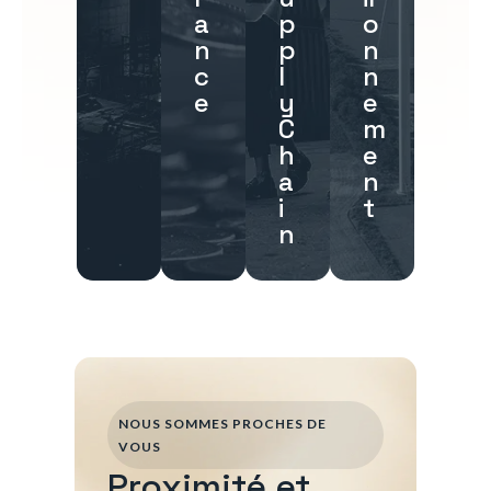
a
p
o
n
p
n
c
l
n
e
y
e
C
m
h
e
a
n
i
t
n
NOUS SOMMES PROCHES DE
VOUS
Proximité et