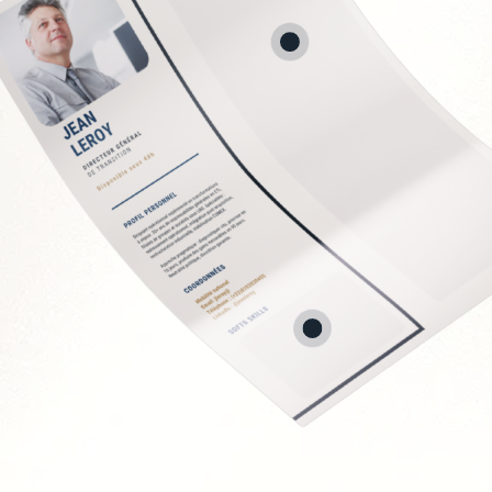
ion des contrats
directs
 fournisseurs
 et économies
t
Soft Skills recherchée
Sens de la négociation
Rigueur analytique et
Vision stratégique et 
Capacité à travailler e