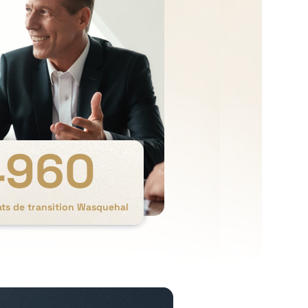
4960
ats de transition Wasquehal