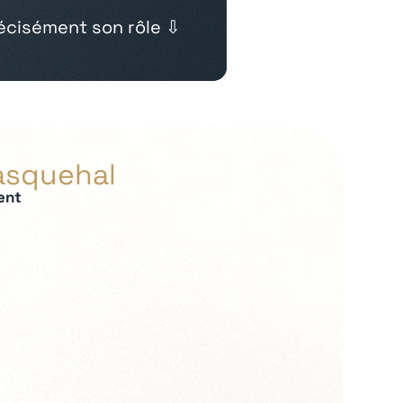
cisément son rôle ⇩
Wasquehal
ent