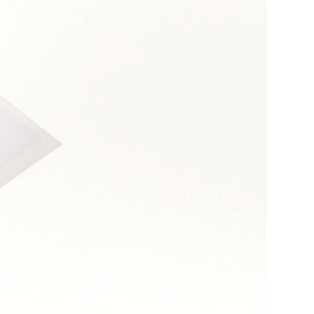
s :
 et assertivité
 orientation coûts
long terme
n transversal