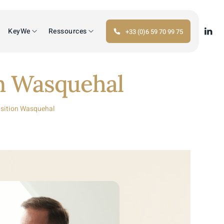
KeyWe
Ressources
+33 (0)6 59 70 99 75
on Wasquehal
nsition Wasquehal