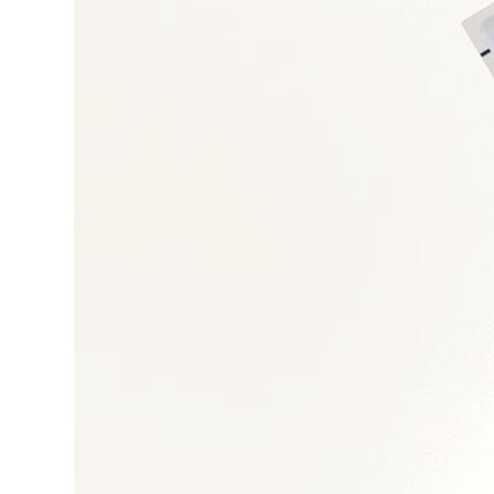
Négociation et gest
Achats directs et in
Gestion des risques
Performance achats
Outils e-procuremen