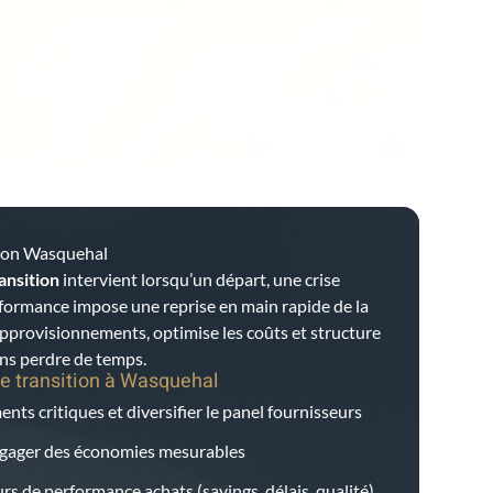
tion Wasquehal
ansition
intervient lorsqu’un départ, une crise
rformance impose une reprise en main rapide de la
 approvisionnements, optimise les coûts et structure
ans perdre de temps.
e transition à
Wasquehal
nts critiques et diversifier le panel fournisseurs
dégager des économies mesurables
rs de performance achats (savings, délais, qualité)