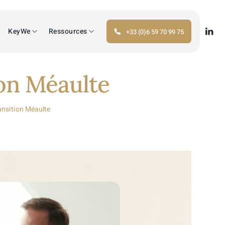
KeyWe
Ressources
+33 (0)6 59 70 99 75
ion Méaulte
ansition Méaulte