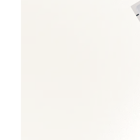
Négociation et gest
Achats directs et in
Gestion des risques
Performance achats
Outils e-procuremen