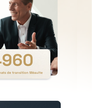
4960
hats de transition Méaulte