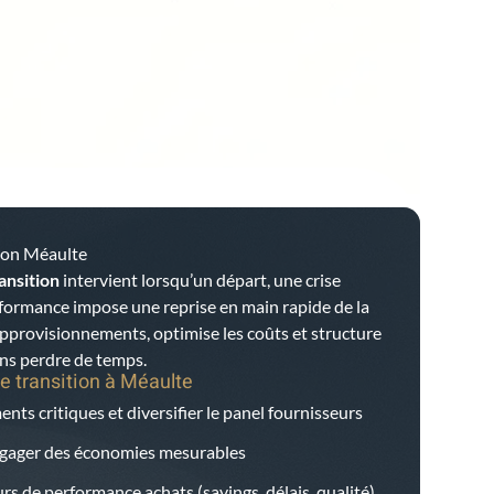
tion Méaulte
ansition
intervient lorsqu’un départ, une crise
rformance impose une reprise en main rapide de la
 approvisionnements, optimise les coûts et structure
ans perdre de temps.
e transition à
Méaulte
nts critiques et diversifier le panel fournisseurs
dégager des économies mesurables
rs de performance achats (savings, délais, qualité)