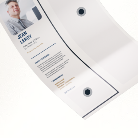
ion des contrats
directs
 fournisseurs
 et économies
t
Soft Skills recherchée
Sens de la négociation
Rigueur analytique et
Vision stratégique et 
Capacité à travailler e