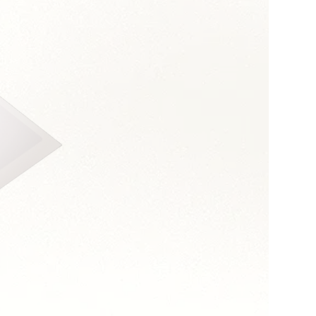
s :
 et assertivité
 orientation coûts
long terme
n transversal