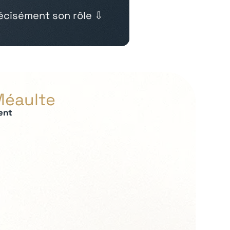
cisément son rôle ⇩
Méaulte
ent